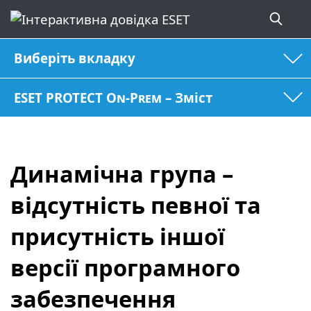
Виберіть вкладку
ESET PROTECT On-Prem – Зміст
Динамічна група –
відсутність певної та
присутність іншої
версії програмного
забезпечення