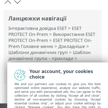
Ланцюжки навігації
Інтерактивна довідка ESET
>
ESET
PROTECT On-Prem
>
Використання ESET
PROTECT On-Prem
>
ESET PROTECT On-
Prem Головне меню
> Докладніше >
Шаблони динамічних груп
>
Шаблон
динамічної групи – приклади
>
Динамічна група – відсутність певної та
присутність іншої версії програмного
Your account, your cookies
забезпечення
choice
We and our partners use cookies to give you the best
optimized online experience, analyze our website traffic,
and serve you with personalized ads. You can agree to the
collection of all cookies by clicking "Accept all and close",
decline all non-essential cookies by choosing "Accept
essential cookies only", or adjust your cookie settings by
clicking "Manage cookies". You also have the right to