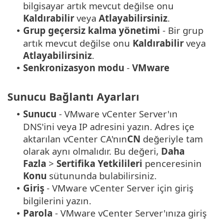
bilgisayar artık mevcut değilse onu
Kaldırabilir
veya
Atlayabilirsiniz
.
Grup geçersiz kalma yönetimi
- Bir grup
•
artık mevcut değilse onu
Kaldırabilir
veya
Atlayabilirsiniz
.
Senkronizasyon modu
-
VMware
•
Sunucu Bağlantı Ayarları
Sunucu
- VMware vCenter Server'ın
•
DNS'ini veya IP adresini yazın. Adres içe
aktarılan vCenter CA'nın
CN
değeriyle tam
olarak aynı olmalıdır. Bu değeri,
Daha
Fazla
>
Sertifika Yetkilileri
penceresinin
Konu
sütununda bulabilirsiniz.
Giriş
- VMware vCenter Server için giriş
•
bilgilerini yazın.
Parola
- VMware vCenter Server'ınıza giriş
•