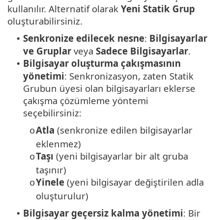
kullanılır. Alternatif olarak
Yeni Statik Grup
oluşturabilirsiniz.
Senkronize edilecek nesne
:
Bilgisayarlar
•
ve Gruplar
veya
Sadece
Bilgisayarlar
.
Bilgisayar oluşturma çakışmasının
•
yönetimi
: Senkronizasyon, zaten Statik
Grubun üyesi olan bilgisayarları eklerse
çakışma çözümleme yöntemi
seçebilirsiniz:
Atla
(senkronize edilen bilgisayarlar
o
eklenmez)
Taşı
(yeni bilgisayarlar bir alt gruba
o
taşınır)
Yinele
(yeni bilgisayar değiştirilen adla
o
oluşturulur)
Bilgisayar geçersiz kalma yönetimi
: Bir
•