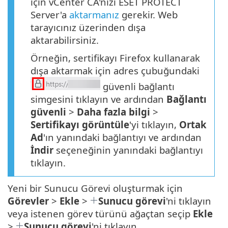
için vCenter CA'nızı ESET PROTECT
Server'a
aktarmanız
gerekir. Web
tarayıcınız üzerinden dışa
aktarabilirsiniz.
Örneğin, sertifikayı Firefox kullanarak
dışa aktarmak için adres çubuğundaki
güvenli bağlantı
simgesini tıklayın ve ardından
Bağlantı
güvenli
>
Daha fazla bilgi
>
Sertifikayı görüntüle
'yi tıklayın,
Ortak
Ad
'ın yanındaki bağlantıyı ve ardından
İndir
seçeneğinin yanındaki bağlantıyı
tıklayın.
Yeni bir Sunucu Görevi oluşturmak için
Görevler
>
Ekle
>
Sunucu görevi
'ni tıklayın
veya istenen görev türünü ağaçtan seçip
Ekle
>
Sunucu görevi
'ni tıklayın.