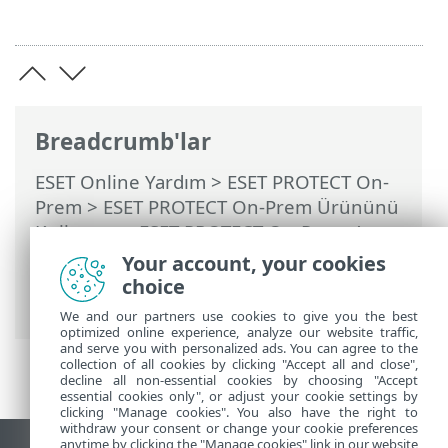
Breadcrumb'lar
ESET Online Yardım
>
ESET PROTECT On-
Prem
>
ESET PROTECT On-Prem Ürününü
Kullanma
>
ESET PROTECT On-Prem Ana
Menü
>
Görevler
>
Sunucu Görevleri
>
Your account, your cookies
Statik Grup Senkronizasyonu
>
choice
Senkronizasyon Modu – VMware
We and our partners use cookies to give you the best
optimized online experience, analyze our website traffic,
and serve you with personalized ads. You can agree to the
collection of all cookies by clicking "Accept all and close",
decline all non-essential cookies by choosing "Accept
essential cookies only", or adjust your cookie settings by
clicking "Manage cookies". You also have the right to
withdraw your consent or change your cookie preferences
anytime by clicking the "Manage cookies" link in our website