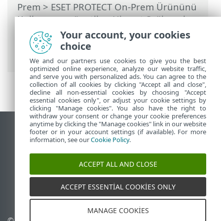
Prem
>
ESET PROTECT On-Prem Ürününü
Kullanma
>
yönetilen Hizmet Sağlayıcıları
için ESET PROTECT On-Prem
>
MSP için
Your account, your cookies
dağıtma işlemi
> Agent'ın uzaktan
choice
dağıtımı
We and our partners use cookies to give you the best
optimized online experience, analyze our website traffic,
and serve you with personalized ads. You can agree to the
collection of all cookies by clicking "Accept all and close",
decline all non-essential cookies by choosing "Accept
essential cookies only", or adjust your cookie settings by
clicking "Manage cookies". You also have the right to
withdraw your consent or change your cookie preferences
anytime by clicking the "Manage cookies" link in our website
Masaüstü sitesini görüntüle
footer or in your account settings (if available). For more
information, see our
Cookie Policy
.
End of Life
ESET Bilgi Bankası
ACCEPT ALL AND CLOSE
ESET Forumu
ESET Status Portal
ACCEPT ESSENTIAL COOKIES ONLY
Bölgesel destek
MANAGE COOKIES
© 1992 - 2026 ESET, spol. s
Çerezleri yönet