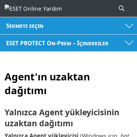
Sekmeyi seçin
ESET PROTECT On-Prem – İçindekiler
Agent'ın uzaktan
dağıtımı
Yalnızca Agent yükleyicisinin
uzaktan dağıtımı
Yalnızca Agent yükleyicisi
(Windows için
.bat