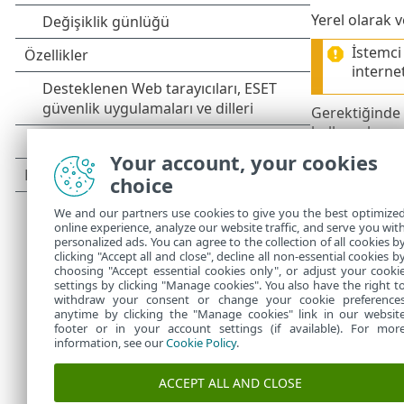
Yerel olarak v
İstemci
internet
Gerektiğinde 
kullanıcıların
Your account, your cookies
Tümü bir 
choice
Tümü bir ara
We and our partners use cookies to give you the best optimize
online experience, analyze our website traffic, and serve you wit
Agent yükleyici
personalized ads. You can agree to the collection of all cookies b
clicking "Accept all and close", decline all non-essential cookies b
Ayrıntılı talim
choosing "Accept essential cookies only", or adjust your cooki
settings by clicking "Manage cookies". You also have the right t
withdraw your consent or change your cookie preference
anytime by clicking the "Manage cookies" link in our websit
footer or in your account settings (if available). For mor
information, see our
Cookie Policy
.
ACCEPT ALL AND CLOSE