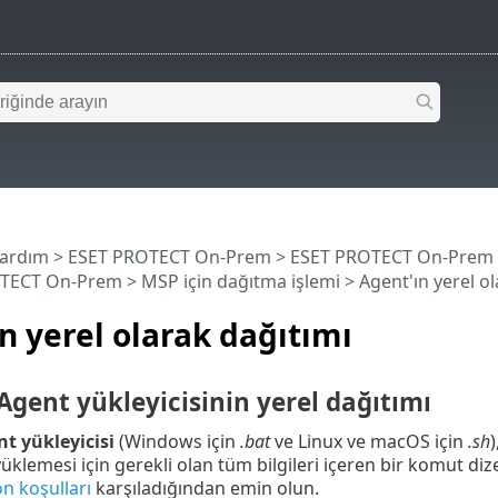
Yardım
>
ESET PROTECT On-Prem
>
ESET PROTECT On-Prem
OTECT On-Prem
>
MSP için dağıtma işlemi
> Agent'ın yerel ol
n yerel olarak dağıtımı
Agent yükleyicisinin yerel dağıtımı
t yükleyicisi
(Windows için
.bat
ve Linux ve macOS için
.sh
üklemesi için gerekli olan tüm bilgileri içeren bir komut di
n koşulları
karşıladığından emin olun.