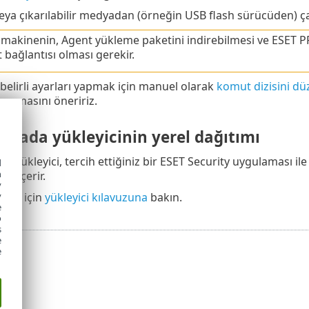
eya çıkarılabilir medyadan (örneğin USB flash sürücüden) çalı
 makinenin, Agent yükleme paketini indirebilmesi ve ESET
 bağlantısı olması gerekir.
belirli ayarları yapmak için manuel olarak
komut dizisini düz
 yapmasını öneririz.
arada yükleyicinin yerel dağıtımı
da
) yükleyici, tercih ettiğiniz bir ESET Security uygulaması
d
h
si içerir.
y
y
atlar için
yükleyici kılavuzuna
bakın.
e
o
s
e
e