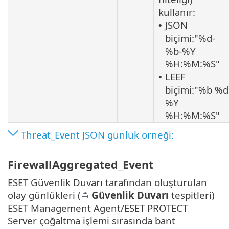
kullanır:
JSON
•
biçimi:"%d-
%b-%Y
%H:%M:%S"
LEEF
•
biçimi:"%b %d
%Y
%H:%M:%S"
Threat_Event JSON günlük örneği:
FirewallAggregated_Event
ESET Güvenlik Duvarı tarafından oluşturulan
olay günlükleri (
Güvenlik Duvarı
tespitleri)
ESET Management Agent/ESET PROTECT
Server çoğaltma işlemi sırasında bant