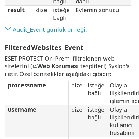
bağlı
dahil
result
dize
isteğe
Eylemin sonucu
bağlı
Audit_Event günlük örneği:
FilteredWebsites_Event
ESET PROTECT On-Prem, filtrelenen web
sitelerini (
Web Koruması
tespitleri) Syslog'a
iletir. Özel öznitelikler aşağıdaki gibidir:
processname
dize
isteğe
Olayla
bağlı
ilişkilendir
işlemin ad
username
dize
isteğe
Olayla
bağlı
ilişkilendir
kullanıcı
hesabının 