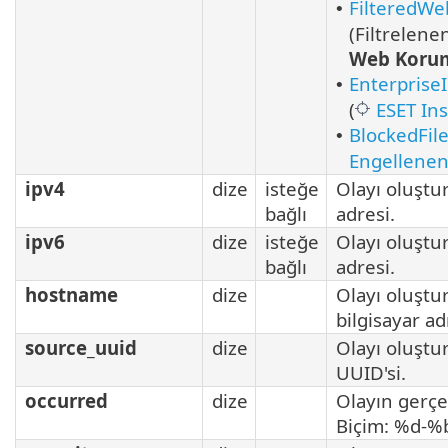
FilteredWe
•
(Filtrelene
Web Koru
Enterprise
•
(
ESET Ins
BlockedFil
•
Engellenen
ipv4
dize
isteğe
Olayı oluştur
bağlı
adresi.
ipv6
dize
isteğe
Olayı oluştur
bağlı
adresi.
hostname
dize
Olayı oluştu
bilgisayar adı
source_uuid
dize
Olayı oluştu
UUID'si.
occurred
dize
Olayın gerçek
Biçim: %d-