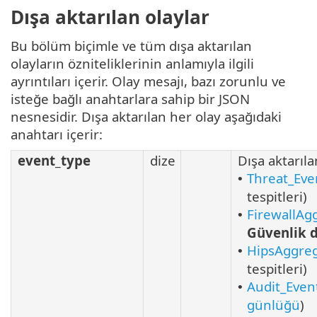
Dışa aktarılan olaylar
Bu bölüm biçimle ve tüm dışa aktarılan
olayların özniteliklerinin anlamıyla ilgili
ayrıntıları içerir. Olay mesajı, bazı zorunlu ve
isteğe bağlı anahtarlara sahip bir JSON
nesnesidir. Dışa aktarılan her olay aşağıdaki
anahtarı içerir:
event_type
dize
Dışa aktarıla
Threat_Eve
•
tespitleri)
FirewallAg
•
Güvenlik 
HipsAggre
•
tespitleri)
Audit_Even
•
günlüğü
)