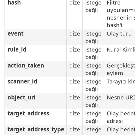
hash
dize
isteğe
Filtre
bağlı
uygulanmı
nesnenin
hash'i
event
dize
isteğe
Olay türü
bağlı
rule_id
dize
isteğe
Kural Kiml
bağlı
action_taken
dize
isteğe
Gerçekleşt
bağlı
eylem
scanner_id
dize
isteğe
Tarayıcı ki
bağlı
object_uri
dize
isteğe
Nesne URI'
bağlı
target_address
dize
isteğe
Olay hedef
bağlı
adresi
target_address_type
dize
isteğe
Olay hedef