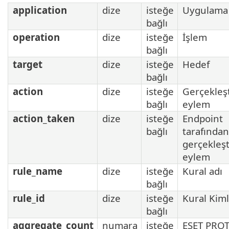
application
dize
isteğe
Uygulama 
bağlı
operation
dize
isteğe
İşlem
bağlı
target
dize
isteğe
Hedef
bağlı
action
dize
isteğe
Gerçekleşt
bağlı
eylem
action_taken
dize
isteğe
Endpoint
bağlı
tarafından
gerçekleşt
eylem
rule_name
dize
isteğe
Kural adı
bağlı
rule_id
dize
isteğe
Kural Kiml
bağlı
aggregate_count
numara
isteğe
ESET PRO