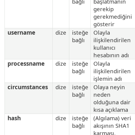
bağlı
başlatmanın
gerekip
gerekmediğini
gösterir
username
dize
isteğe
Olayla
bağlı
ilişkilendirilen
kullanıcı
hesabının adı
processname
dize
isteğe
Olayla
bağlı
ilişkilendirilen
işlemin adı
circumstances
dize
isteğe
Olaya neyin
bağlı
neden
olduğuna dair
kısa açıklama
hash
dize
isteğe
(Algılama) veri
bağlı
akışının SHA1
karması.