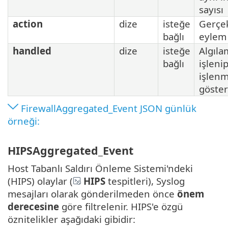
sayısı
action
dize
isteğe
Gerçek
bağlı
eylem
handled
dize
isteğe
Algıla
bağlı
işleni
işlenm
göster
FirewallAggregated_Event JSON günlük
örneği:
HIPSAggregated_Event
Host Tabanlı Saldırı Önleme Sistemi'ndeki
(HIPS) olaylar (
HIPS
tespitleri), Syslog
mesajları olarak gönderilmeden önce
önem
derecesine
göre filtrelenir. HIPS'e özgü
öznitelikler aşağıdaki gibidir: