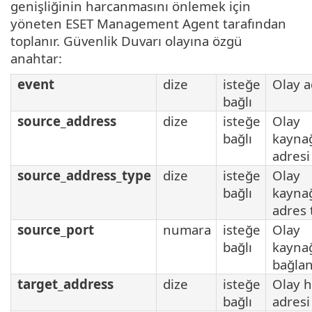
genişliğinin harcanmasını önlemek için
yöneten ESET Management Agent tarafından
toplanır. Güvenlik Duvarı olayına özgü
anahtar:
event
dize
isteğe
Olay a
bağlı
source_address
dize
isteğe
Olay
bağlı
kayna
adresi
source_address_type
dize
isteğe
Olay
bağlı
kayna
adres 
source_port
numara
isteğe
Olay
bağlı
kayna
bağlan
target_address
dize
isteğe
Olay h
bağlı
adresi