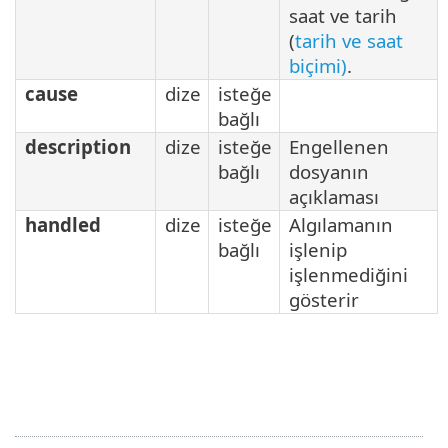
saat ve tarih
(
tarih ve saat
biçimi)
.
cause
dize
isteğe
bağlı
description
dize
isteğe
Engellenen
bağlı
dosyanın
açıklaması
handled
dize
isteğe
Algılamanın
bağlı
işlenip
işlenmediğini
gösterir