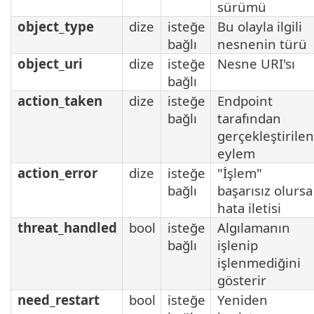
sürümü
object_type
dize
isteğe
Bu olayla ilgili
bağlı
nesnenin türü
object_uri
dize
isteğe
Nesne URI'sı
bağlı
action_taken
dize
isteğe
Endpoint
bağlı
tarafından
gerçekleştirilen
eylem
action_error
dize
isteğe
"İşlem"
bağlı
başarısız olursa
hata iletisi
threat_handled
bool
isteğe
Algılamanın
bağlı
işlenip
işlenmediğini
gösterir
need_restart
bool
isteğe
Yeniden