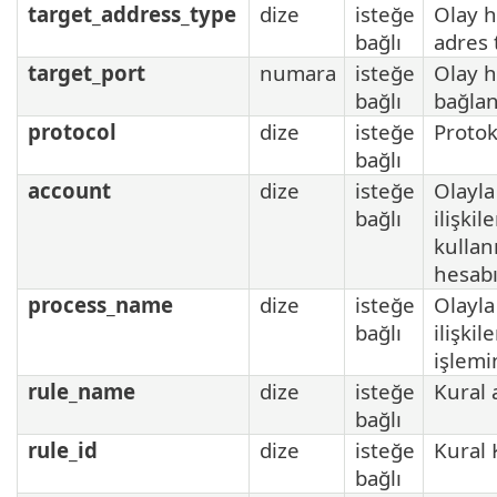
target_address_type
dize
isteğe
Olay h
bağlı
adres 
target_port
numara
isteğe
Olay h
bağlı
bağlan
protocol
dize
isteğe
Protok
bağlı
account
dize
isteğe
Olayla
bağlı
ilişkil
kullanı
hesabı
process_name
dize
isteğe
Olayla
bağlı
ilişkil
işlemi
rule_name
dize
isteğe
Kural 
bağlı
rule_id
dize
isteğe
Kural 
bağlı