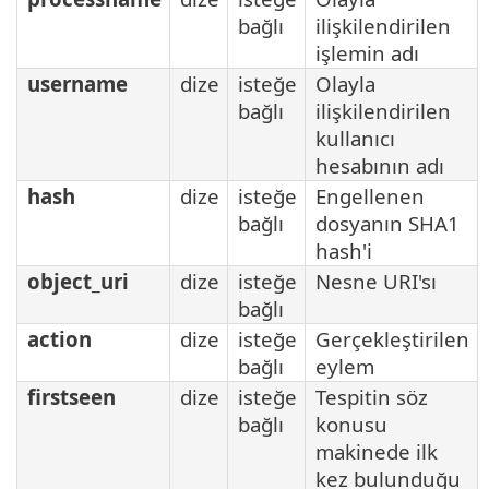
bağlı
ilişkilendirilen
işlemin adı
username
dize
isteğe
Olayla
bağlı
ilişkilendirilen
kullanıcı
hesabının adı
hash
dize
isteğe
Engellenen
bağlı
dosyanın SHA1
hash'i
object_uri
dize
isteğe
Nesne URI'sı
bağlı
action
dize
isteğe
Gerçekleştirilen
bağlı
eylem
firstseen
dize
isteğe
Tespitin söz
bağlı
konusu
makinede ilk
kez bulunduğu