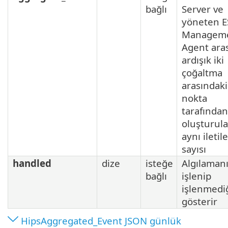
bağlı
Server ve
yöneten E
Managem
Agent ara
ardışık iki
çoğaltma
arasındaki
nokta
tarafından
oluşturul
aynı iletil
sayısı
handled
dize
isteğe
Algılaman
bağlı
işlenip
işlenmedi
gösterir
HipsAggregated_Event JSON günlük