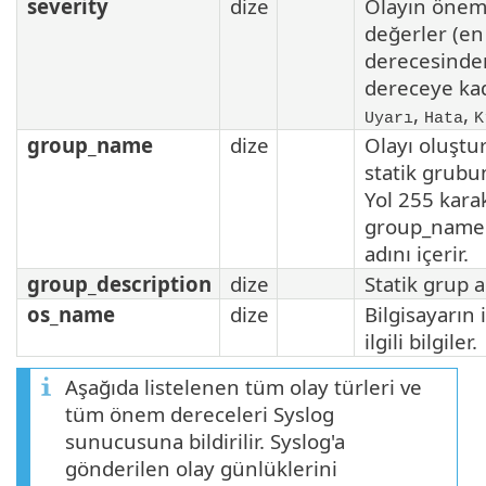
severity
dize
Olayın önem 
değerler (e
derecesinde
dereceye ka
,
,
Uyarı
Hata
K
group_name
dize
Olayı oluştu
statik grubu
Yol 255 kar
group_name y
adını içerir.
group_description
dize
Statik grup a
os_name
dize
Bilgisayarın 
ilgili bilgiler.
Aşağıda listelenen tüm olay türleri ve
tüm önem dereceleri Syslog
sunucusuna bildirilir. Syslog'a
gönderilen olay günlüklerini