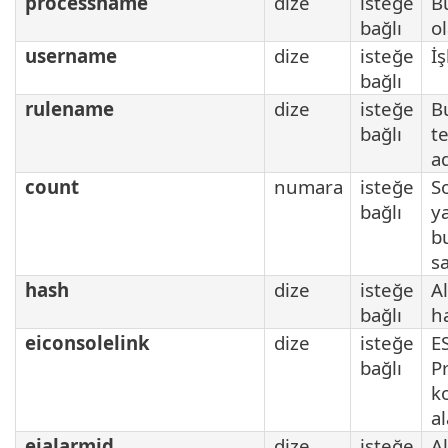
processname
dize
isteğe
B
bağlı
o
username
dize
isteğe
İ
bağlı
rulename
dize
isteğe
B
bağlı
t
a
count
numara
isteğe
S
bağlı
y
b
sa
hash
dize
isteğe
A
bağlı
h
eiconsolelink
dize
isteğe
E
bağlı
P
k
a
eialarmid
dize
isteğe
A