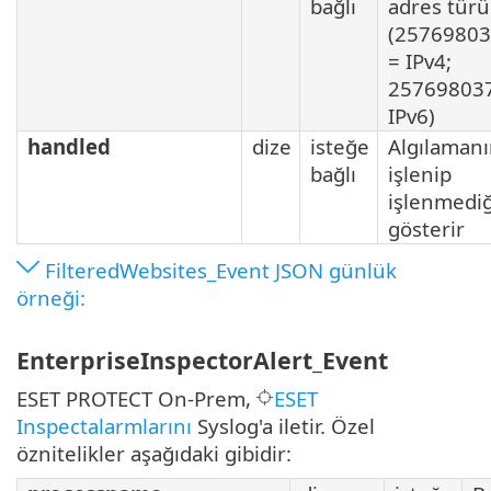
bağlı
adres türü
(2576980
= IPv4;
25769803
IPv6)
handled
dize
isteğe
Algılaman
bağlı
işlenip
işlenmediğ
gösterir
FilteredWebsites_Event JSON günlük
örneği:
EnterpriseInspectorAlert_Event
ESET PROTECT On-Prem,
ESET
Inspectalarmlarını
Syslog'a iletir. Özel
öznitelikler aşağıdaki gibidir: