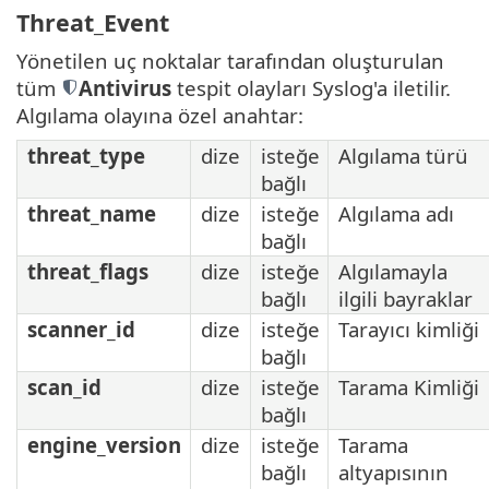
Threat_Event
Yönetilen uç noktalar tarafından oluşturulan
tüm
Antivirus
tespit olayları Syslog'a iletilir.
Algılama olayına özel anahtar:
threat_type
dize
isteğe
Algılama türü
bağlı
threat_name
dize
isteğe
Algılama adı
bağlı
threat_flags
dize
isteğe
Algılamayla
bağlı
ilgili bayraklar
scanner_id
dize
isteğe
Tarayıcı kimliği
bağlı
scan_id
dize
isteğe
Tarama Kimliği
bağlı
engine_version
dize
isteğe
Tarama
bağlı
altyapısının