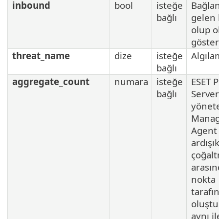
inbound
bool
isteğe
Bağlan
bağlı
gelen 
olup o
göster
threat_name
dize
isteğe
Algıla
bağlı
aggregate_count
numara
isteğe
ESET 
bağlı
Server
yönet
Mana
Agent 
ardışık
çoğal
arasın
nokta
tarafı
oluştu
aynı il