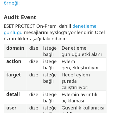
örneği:
Audit_Event
ESET PROTECT On-Prem, dahili
denetleme
günlüğü
mesajlarını Syslog'a yönlendirir. Özel
öznitelikler aşağıdaki gibidir:
domain
dize
isteğe
Denetleme
bağlı
günlüğü etki alanı
action
dize
isteğe
Eylem
bağlı
gerçekleştiriliyor
target
dize
isteğe
Hedef eylem
bağlı
şurada
çalıştırılıyor:
detail
dize
isteğe
Eylemin ayrıntılı
bağlı
açıklaması
user
dize
isteğe
Güvenlik kullanıcısı