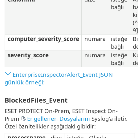
bağlı
b
k
(
9]
computer_severity_score
numara
isteğe
B
bağlı
d
severity_score
numara
isteğe
K
bağlı
d
EnterpriseInspectorAlert_Event JSON
günlük örneği:
BlockedFiles_Event
ESET PROTECT On-Prem, ESET Inspect On-
Prem
Engellenen Dosyalarını
Syslog'a iletir.
Özel öznitelikler aşağıdaki gibidir:
processname
dize
isteğe
Olayla