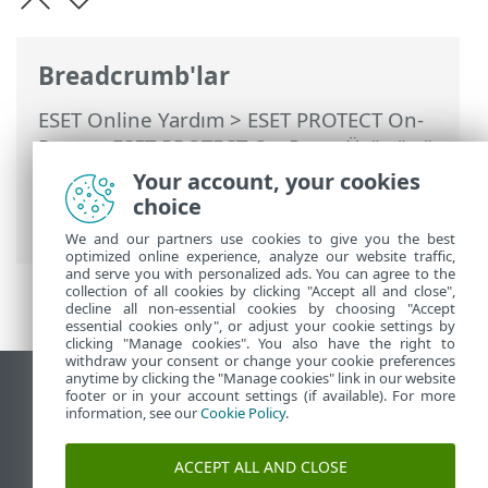
Breadcrumb'lar
ESET Online Yardım
>
ESET PROTECT On-
Prem
>
ESET PROTECT On-Prem Ürününü
Kullanma
>
ESET PROTECT On-Prem Ana
Your account, your cookies
Menü
>
Görevler
>
İstemci Görevleri
>
choice
Karantinaya Alınan Dosyayı Yükleme
We and our partners use cookies to give you the best
optimized online experience, analyze our website traffic,
and serve you with personalized ads. You can agree to the
collection of all cookies by clicking "Accept all and close",
decline all non-essential cookies by choosing "Accept
essential cookies only", or adjust your cookie settings by
clicking "Manage cookies". You also have the right to
withdraw your consent or change your cookie preferences
anytime by clicking the "Manage cookies" link in our website
Masaüstü sitesini görüntüle
footer or in your account settings (if available). For more
information, see our
Cookie Policy
.
End of Life
ESET Bilgi Bankası
ACCEPT ALL AND CLOSE
ESET Forumu