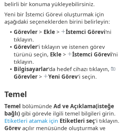
belirli bir konuma yükleyebilirsiniz.
Yeni bir İstemci Görevi oluşturmak için
aşağıdaki seçeneklerden birini belirleyin:
Görevler
>
Ekle
>
İstemci Görevi
'ni
•
tıklayın.
Görevler
'i tıklayın ve istenen görev
•
türünü seçin,
Ekle
>
İstemci Görevi
'ni
tıklayın.
Bilgisayarlar
'da hedef cihazı tıklayın,
•
Görevler
>
Yeni Görev
'i seçin.
Temel
Temel
bölümünde
Ad ve Açıklama(isteğe
bağlı)
gibi görevle ilgili temel bilgileri girin.
Etiketleri atamak için
Etiketleri seç
'i tıklayın.
Görev
açılır menüsünde oluşturmak ve