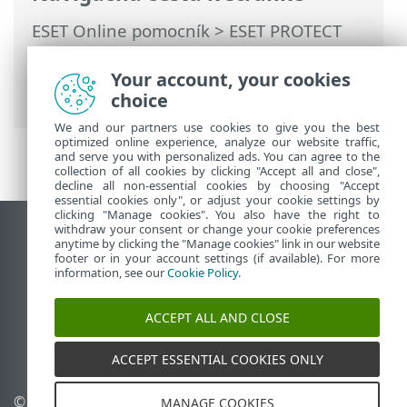
ESET Online pomocník
>
ESET PROTECT
On-Prem
>
Používanie ESET PROTECT On-
Prem
>
Hlavné menu ESET PROTECT On-
Your account, your cookies
Prem
>
Detekcie
> Ransomware Shield
choice
We and our partners use cookies to give you the best
optimized online experience, analyze our website traffic,
and serve you with personalized ads. You can agree to the
collection of all cookies by clicking "Accept all and close",
decline all non-essential cookies by choosing "Accept
essential cookies only", or adjust your cookie settings by
clicking "Manage cookies". You also have the right to
withdraw your consent or change your cookie preferences
Zobraziť stránku ako na počítači
anytime by clicking the "Manage cookies" link in our website
footer or in your account settings (if available). For more
End of Life
information, see our
Cookie Policy
.
Databáza znalostí ESET
ESET Fórum
ACCEPT ALL AND CLOSE
ESET Status Portal
Technická podpora
ACCEPT ESSENTIAL COOKIES ONLY
© 1992 - 2026 ESET,
Spravovať súbory cookie
MANAGE COOKIES