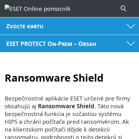
Zvoľte kartu
ESET PROTECT On-Prem – Obsah
Ransomware Shield
Bezpečnostné aplikácie ESET určené pre firmy
obsahujú aj
Ransomware Shield
. Táto nová
bezpečnostná funkcia je súčasťou systému
HIPS a chráni počítače pred ransomvérom. Ak
na klientskom počítači dôjde k detekcii
ransomvéru, podrobnosti o tejto detekcii si