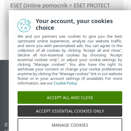
ESET Online pomocník
>
ESET PROTECT
On-Prem
>
Používanie ESET PROTECT On-
Prem
>
Hlavné menu ESET PROTECT On-
Your account, your cookies
Prem
>
Detekcie
> ESET Inspect On-Prem
choice
We and our partners use cookies to give you the best
optimized online experience, analyze our website traffic,
and serve you with personalized ads. You can agree to the
collection of all cookies by clicking "Accept all and close",
decline all non-essential cookies by choosing "Accept
essential cookies only", or adjust your cookie settings by
clicking "Manage cookies". You also have the right to
withdraw your consent or change your cookie preferences
Zobraziť stránku ako na počítači
anytime by clicking the "Manage cookies" link in our website
footer or in your account settings (if available). For more
End of Life
information, see our
Cookie Policy
.
Databáza znalostí ESET
ESET Fórum
ACCEPT ALL AND CLOSE
ESET Status Portal
Technická podpora
ACCEPT ESSENTIAL COOKIES ONLY
© 1992 - 2026 ESET,
Spravovať súbory cookie
MANAGE COOKIES
spol. s r. o. Všetky práva
Zásady používania súborov