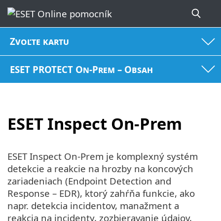
Zvoľte kartu
ESET PROTECT On-Prem – Obsah
ESET Inspect On-Prem
ESET Inspect On-Prem je komplexný systém
detekcie a reakcie na hrozby na koncových
zariadeniach (Endpoint Detection and
Response – EDR), ktorý zahŕňa funkcie, ako
napr. detekcia incidentov, manažment a
reakcia na incidenty, zozbieravanie údajov,