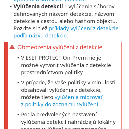
Vylúčenia detekcií
– vylúčenia súborov
•
definovaných názvom detekcie, názvom
detekcie a cestou alebo hashom objektu.
Pozrite si tiež
príklady vylúčení z detekcie
podľa názvu detekcie
.
Obmedzenia vylúčení z detekcie
V ESET PROTECT On-Prem nie je
•
možné vytvoriť vylúčenia z detekcie
prostredníctvom politiky.
V prípade, že vaše politiky v minulosti
•
obsahovali vylúčenia z detekcie,
môžete tieto
vylúčenia migrovať
z politiky do zoznamu vylúčení
.
Podľa predvolených nastavení
•
vylúčenia detekcií nahrádzajú lokálny
zoznam vylúčení na spravovaných