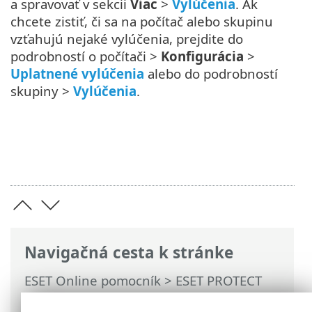
a spravovať v sekcii
Viac
>
Vylúčenia
. Ak
chcete zistiť, či sa na počítač alebo skupinu
vzťahujú nejaké vylúčenia, prejdite do
podrobností o počítači >
Konfigurácia
>
Uplatnené vylúčenia
alebo do podrobností
skupiny >
Vylúčenia
.
Navigačná cesta k stránke
ESET Online pomocník
>
ESET PROTECT
On-Prem
>
Používanie ESET PROTECT On-