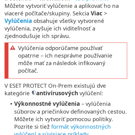
Môžete vytvoriť vylúčenie a aplikovať ho na
viaceré počítače/skupiny. Sekcia
Viac
>
Vylúčenia
obsahuje všetky vytvorené
vylúčenia, zvyšuje ich viditeľnosť a
zjednodušuje ich správu.
Vylúčenia odporúčame používať
opatrne – ich nesprávne používanie
môže mať za následok infikovaný
počítač.
V ESET PROTECT On-Prem existujú dve
kategórie
antivírusových
vylúčení:
Výkonnostné vylúčenia
– vylúčenia
•
súborov a priečinkov definovaných cestou.
Môžete ich vytvoriť pomocou politiky.
Pozrite si tiež
formát výkonnostných
vylúčení a súvisiace príklady
.