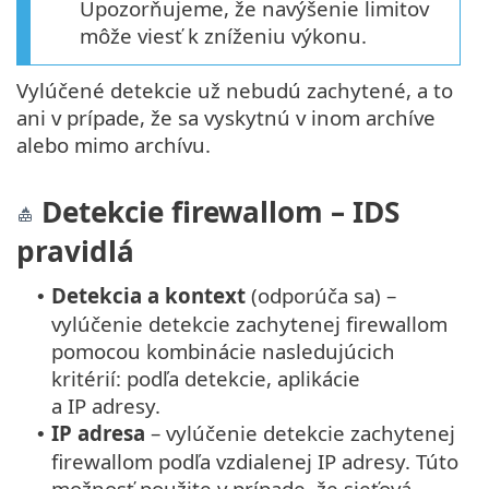
Upozorňujeme, že navýšenie limitov
môže viesť k zníženiu výkonu.
Vylúčené detekcie už nebudú zachytené, a to
ani v prípade, že sa vyskytnú v inom archíve
alebo mimo archívu.
Detekcie firewallom – IDS
pravidlá
Detekcia a kontext
(odporúča sa) –
•
vylúčenie detekcie zachytenej firewallom
pomocou kombinácie nasledujúcich
kritérií: podľa detekcie, aplikácie
a IP adresy.
IP adresa
– vylúčenie detekcie zachytenej
•
firewallom podľa vzdialenej IP adresy. Túto
možnosť použite v prípade, že sieťová