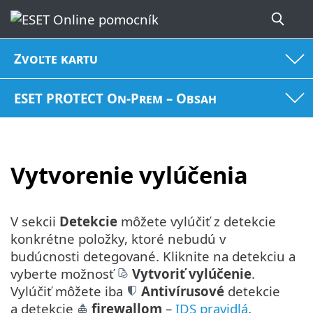
Zvoľte kartu
ESET PROTECT On-Prem – Obsah
Vytvorenie vylúčenia
V sekcii
Detekcie
môžete vylúčiť z detekcie
konkrétne položky, ktoré nebudú v
budúcnosti detegované. Kliknite na detekciu a
vyberte možnosť
Vytvoriť vylúčenie
.
Vylúčiť môžete iba
Antivírusové
detekcie
a detekcie
firewallom
–
IDS pravidlá
.