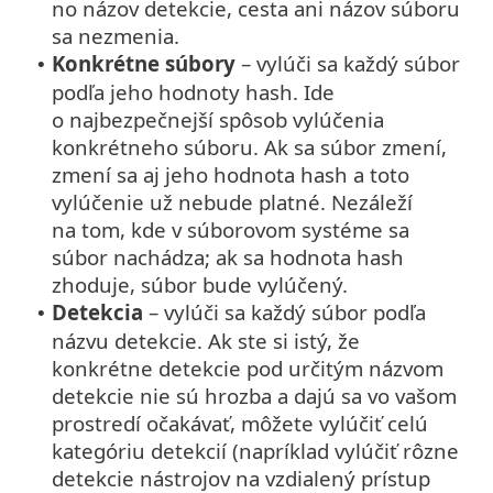
no názov detekcie, cesta ani názov súboru
sa nezmenia.
Konkrétne súbory
– vylúči sa každý súbor
•
podľa jeho hodnoty hash. Ide
o najbezpečnejší spôsob vylúčenia
konkrétneho súboru. Ak sa súbor zmení,
zmení sa aj jeho hodnota hash a toto
vylúčenie už nebude platné. Nezáleží
na tom, kde v súborovom systéme sa
súbor nachádza; ak sa hodnota hash
zhoduje, súbor bude vylúčený.
Detekcia
– vylúči sa každý súbor podľa
•
názvu detekcie. Ak ste si istý, že
konkrétne detekcie pod určitým názvom
detekcie nie sú hrozba a dajú sa vo vašom
prostredí očakávať, môžete vylúčiť celú
kategóriu detekcií (napríklad vylúčiť rôzne
detekcie nástrojov na vzdialený prístup