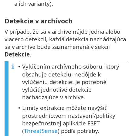
a ich varianty).
Detekcie v archívoch
V prípade, že sa v archíve nájde jedna alebo
viacero detekcií, každá detekcia nachádzajúca
sa v archíve bude zaznamenaná v sekcii
Detekcie
.
Vylúčením archívneho súboru, ktorý
•
obsahuje detekciu, nedôjde k
vylúčeniu detekcie. Je potrebné
vylúčiť jednotlivé detekcie
nachádzajúce v archíve.
Limity extrakcie môžete navýšiť
•
prostredníctvom nastavení/politiky
bezpečnostnej aplikácie ESET
(
ThreatSense
) podľa potreby.