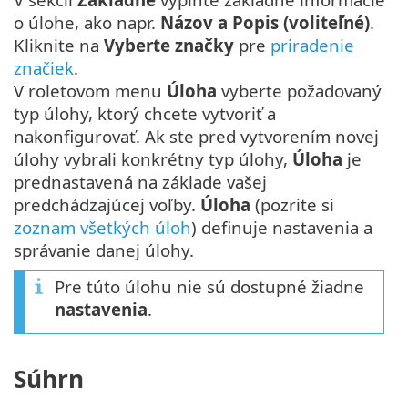
o úlohe, ako napr.
Názov a Popis (voliteľné)
.
Kliknite na
Vyberte značky
pre
priradenie
značiek
.
V roletovom menu
Úloha
vyberte požadovaný
typ úlohy, ktorý chcete vytvoriť a
nakonfigurovať. Ak ste pred vytvorením novej
úlohy vybrali konkrétny typ úlohy,
Úloha
je
prednastavená na základe vašej
predchádzajúcej voľby.
Úloha
(pozrite si
zoznam všetkých úloh
) definuje nastavenia a
správanie danej úlohy.
Pre túto úlohu nie sú dostupné žiadne
nastavenia
.
Súhrn