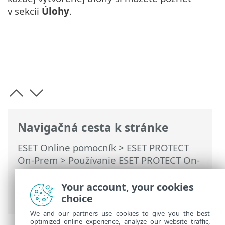
v sekcii
Úlohy
.
Navigačná cesta k stránke
ESET Online pomocník
>
ESET PROTECT
On-Prem
>
Používanie ESET PROTECT On-
Prem
>
Hlavné menu ESET PROTECT On-
Prem
>
Úlohy
>
Klientske úlohy
>
Your account, your cookies
Odhlásenie
choice
We and our partners use cookies to give you the best
optimized online experience, analyze our website traffic,