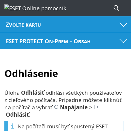
Zvoľte kartu
ESET PROTECT On-Prem – Obsah
Odhlásenie
Úloha
Odhlásiť
odhlási všetkých používateľov
z cieľového počítača. Prípadne môžete kliknúť
na počítač a vybrať
Napájanie
>
Odhlásiť
.
Na počítači musí byť spustený ESET