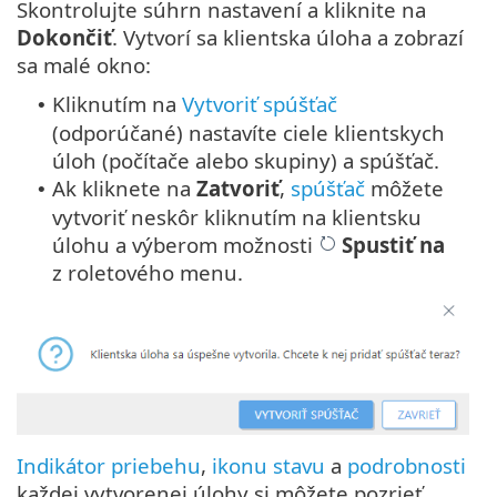
Skontrolujte súhrn nastavení a kliknite na
Dokončiť
. Vytvorí sa klientska úloha a zobrazí
sa malé okno:
Kliknutím na
Vytvoriť spúšťač
•
(odporúčané) nastavíte ciele klientskych
úloh (počítače alebo skupiny) a spúšťač.
Ak kliknete na
Zatvoriť
,
spúšťač
môžete
•
vytvoriť neskôr kliknutím na klientsku
úlohu a výberom možnosti
Spustiť na
z roletového menu.
Indikátor priebehu
,
ikonu stavu
a
podrobnosti
každej vytvorenej úlohy si môžete pozrieť