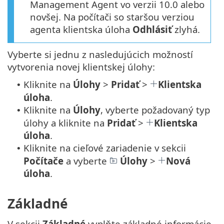
Management Agent vo verzii 10.0 alebo
novšej. Na počítači so staršou verziou
agenta klientska úloha
Odhlásiť
zlyhá.
Vyberte si jednu z nasledujúcich možností
vytvorenia novej klientskej úlohy:
Kliknite na
Úlohy
>
Pridať
>
Klientska
•
úloha
.
Kliknite na
Úlohy
, vyberte požadovaný typ
•
úlohy a kliknite na
Pridať
>
Klientska
úloha
.
Kliknite na cieľové zariadenie v sekcii
•
Počítače
a vyberte
Úlohy
>
Nová
úloha
.
Základné
V sekcii
Základné
vyplňte základné informácie