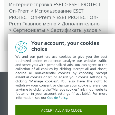
Интернет-справка ESET
>
ESET PROTECT
On-Prem
>
Использование ESET
PROTECT On-Prem
>
ESET PROTECT On-
Prem Главное меню
> Дополнительно
>
Сертификаты
>
Сертификаты узлов
>
Окончание срока действия
сертификата — отчетность и замена
Your account, your cookies
choice
We and our partners use cookies to give you the best
optimized online experience, analyze our website traffic,
and serve you with personalized ads. You can agree to the
collection of all cookies by clicking "Accept all and close",
decline all non-essential cookies by choosing "Accept
essential cookies only", or adjust your cookie settings by
clicking "Manage cookies". You also have the right to
Использовать сайт для ПК
withdraw your consent or change your cookie preferences
End of Life
anytime by clicking the "Manage cookies" link in our website
footer or in your account settings (if available). For more
База знаний ESET
information, see our
Cookie Policy
.
Форум ESET
ESET Status Portal
ACCEPT ALL AND CLOSE
Региональная поддержка