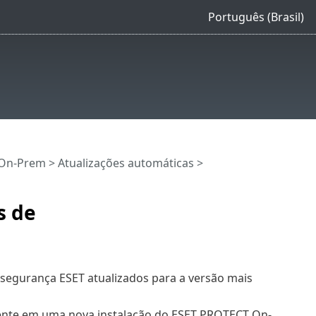
Português (Brasil)
 On-Prem
>
Atualizações automáticas
>
s de
segurança ESET atualizados para a versão mais
amente em uma nova instalação do ESET PROTECT On-