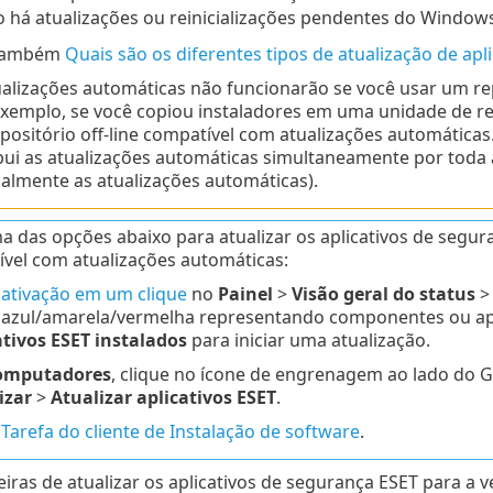
 há atualizações ou reinicializações pendentes do Windows
 também
Quais são os diferentes tipos de atualização de apl
ualizações automáticas não funcionarão se você usar um re
exemplo, se você copiou instaladores em uma unidade de r
positório off-line compatível com atualizações automáticas
ibui as atualizações automáticas simultaneamente por toda a
almente as atualizações automáticas).
a das opções abaixo para atualizar os aplicativos de segu
vel com atualizações automáticas:
a
ativação em um clique
no
Painel
>
Visão geral do status
 azul/amarela/vermelha representando componentes ou apli
ativos ESET instalados
para iniciar uma atualização.
omputadores
, clique no ícone de engrenagem ao lado do 
izar
>
Atualizar aplicativos ESET
.
a
Tarefa do cliente de Instalação de software
.
ras de atualizar os aplicativos de segurança ESET para a v