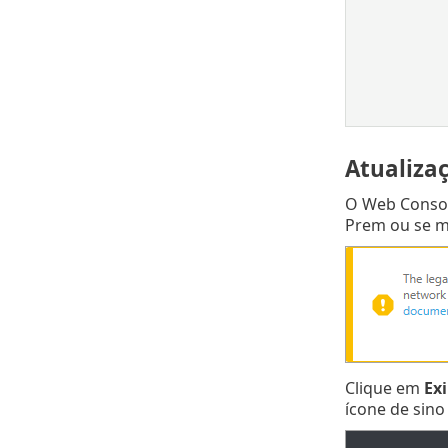
Atualiza
O Web Consol
Prem ou se m
Clique em
Ex
ícone de sino