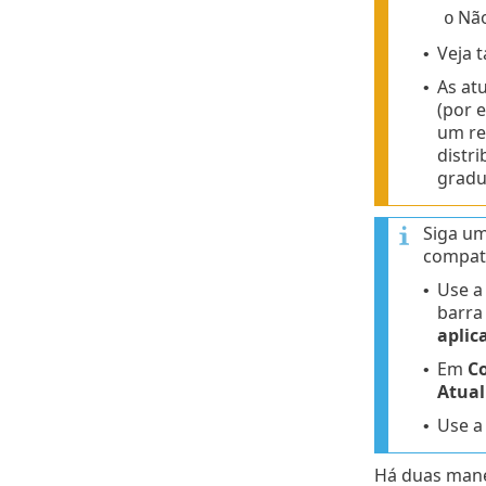
Não
o
Veja
•
As at
•
(por 
um re
distr
gradu
Siga um
compatí
Use 
•
barra
aplic
Em
C
•
Atual
Use 
•
Há duas manei