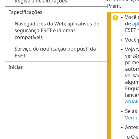
Prem.
Você d
•
de
ap
ESET 
Você
•
Veja 
•
versão
primei
autom
versã
algum
Enqua
lança
Atual
Se as
•
Verifi
Antes 
•
O s
o