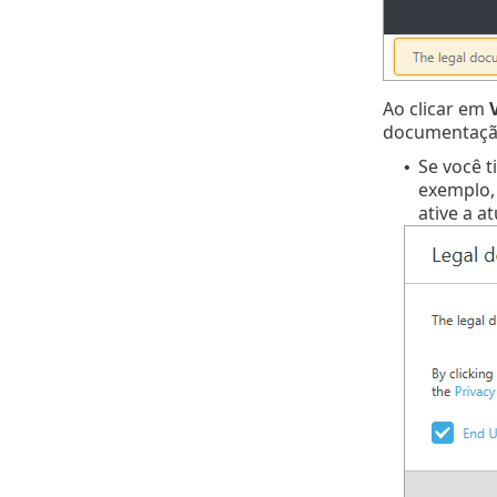
Ao clicar em
documentação
Se você t
•
exemplo, 
ative a a