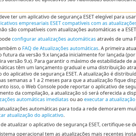
eve ter um aplicativo de segurança ESET elegível para usar 
licativos empresariais ESET compatíveis com as atualizaçõe
não são compatíveis com atualizações automáticas e a ESET v
 pode
configurar atualizações automáticas
através de uma Po
também o
FAQ de Atualizações automáticas
. A primeira at
 futura da versão 9.x lançada inicialmente for lançada (por 
ra versão 9.x). Para garantir o máximo de estabilidade de a
áticas têm um lançamento gradual e uma distribuição atr
o do aplicativo de segurança ESET. A atualização é distribu
as semanas a 1 a 2 meses para que a atualização fique disp
nto isso, o Web Console pode reportar o aplicativo de se
mento da compilação, a atualização só será oferecida a disp
izações automáticas imediatas
ou ao
executar a atualizaçã
 atualizações automáticas para toda a rede demorarem muit
car atualização do aplicativo
.
de atualizar o aplicativo de segurança ESET, certifique-se d
istema operacional tem as atualizações mais recentes insta