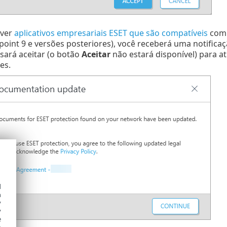
iver
aplicativos empresariais ESET que são compatíveis
com 
oint 9 e versões posteriores), você receberá uma notifica
sará aceitar (o botão
Aceitar
não estará disponível) para at
es.
d
h
y
y
e