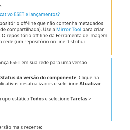
.
icativo ESET e lançamentos?
positório off-line que não contenha metadados
ede compartilhada). Use a
Mirror Tool
para criar
. O repositório off-line da Ferramenta de imagem
 rede (um repositório on-line distribui
rança ESET em sua rede para uma versão
>
Status da versão do componente
: Clique na
cativos desatualizados e selecione
Atualizar
Grupo estático
Todos
e selecione
Tarefas
>
ersão mais recente: