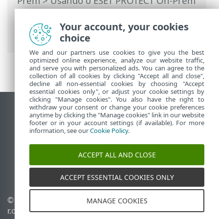
Prem
>
Usando o ESET PROTECT On-Prem
>
ESET PROTECT On-Prem Menu principal
>
Tarefas
>
Tarefas de cliente
> Desligar
Your account, your cookies
computador
choice
We and our partners use cookies to give you the best
optimized online experience, analyze our website traffic,
and serve you with personalized ads. You can agree to the
collection of all cookies by clicking "Accept all and close",
decline all non-essential cookies by choosing "Accept
essential cookies only", or adjust your cookie settings by
clicking "Manage cookies". You also have the right to
withdraw your consent or change your cookie preferences
Ver site para desktop
anytime by clicking the "Manage cookies" link in our website
footer or in your account settings (if available). For more
End of Life
information, see our
Cookie Policy
.
Base de conhecimento ESET
Fórum ESET
ACCEPT ALL AND CLOSE
ESET Status Portal
Suporte regional
ACCEPT ESSENTIAL COOKIES ONLY
© 1992 - 2026 ESET, spol. s
Gerenciar cookies
MANAGE COOKIES
r.o. - Todos os direitos
Política de cookies