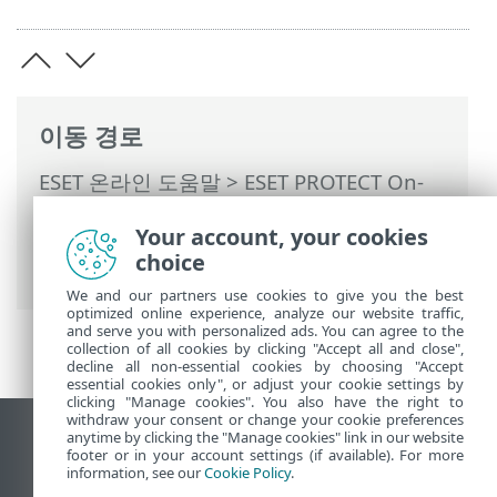
이동 경로
ESET 온라인 도움말
>
ESET PROTECT On-
Prem
>
ESET PROTECT On-Prem 사용
>
자
Your account, your cookies
동 업데이트
> ESET PROTECT On-Prem 업
choice
데이트
We and our partners use cookies to give you the best
optimized online experience, analyze our website traffic,
and serve you with personalized ads. You can agree to the
collection of all cookies by clicking "Accept all and close",
decline all non-essential cookies by choosing "Accept
essential cookies only", or adjust your cookie settings by
clicking "Manage cookies". You also have the right to
withdraw your consent or change your cookie preferences
anytime by clicking the "Manage cookies" link in our website
데스크톱 사이트 보기
footer or in your account settings (if available). For more
End of Life
information, see our
Cookie Policy
.