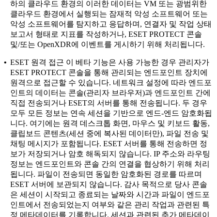
하의 클라우드 환경의 이러한 데이터는 VM 또는 광범위한
클라우드 환경에서 실행되는 잠재적 악성 소프트웨어 또는
악성 소프트웨어를 탐지하고 응답하며, 연결자 및 작업 상태
보고서 형태로 지표를 작성하거나, ESET PROTECT 콘솔
및/또는 OpenXDR에 이벤트를 게시하기 위해 처리됩니다.
•
ESET 원격 접근
이 베타 기능은 사용 가능한 경우 관리자가
ESET PROTECT 콘솔을 통해 관리되는 엔드포인트 장치에
원격으로 접근할 수 있습니다. 네트워크 설정에 따라 엔드포
인트의 데이터는 콘솔(관리자 브라우저)과 엔드포인트 간에
직접 전송되거나 ESET의 서버를 통해 전송됩니다. 두 경우
모두 모든 정보는 연속 세션을 기반으로 엔드-엔드 암호화됩
니다. 여기에는 원격 데스크톱 화면, 마우스 및 키보드 활동,
클립보드 콘텐츠(세션 중에 복사된 데이터만), 파일 전송 및
채팅 메시지가 포함됩니다. ESET 서버를 통해 전송하면 정
보가 저장되거나 암호 해독되지 않습니다. IP 주소와 라우팅
정보는 엔드포인트와 콘솔 간의 연결을 협상하기 위해 처리
됩니다. 파일이 전송되면 동일한 암호화된 경로를 따르며
ESET 서버에 보관되지 않습니다. 감사 목적으로 당사 콘솔
은 세션이 시작되고 종료되는 날짜와 시간과 파일이 엔드포
인트에서 전송되었는지 여부와 같은 관리 작업과 관련된 특
정 메타데이터를 기록합니다. 세션과 관련된 추가 메타데이