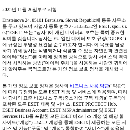
2025년 11월 26일부로 시행
Einsteinova 24, 85101 Bratislava, Slovak Republic에 등록 사무소
를 두고 있으며 사업자 등록 번호가 31333532인 ESET, spol. s r.
o.("
ESET
" 또는 "
당사
")에 개인 데이터의 보호는 특히 중요한
의미를 갖습니다. 당사는 EU 일반 데이터 보호 규정("
GDPR
")
에 규정된 투명성 요건을 준수하고자 합니다. 이 목표를 달성
하기 위해 당사는 식별되거나 식별할 수 있는 자연인과 관련된
데이터("
당신
")를 아래에 정의된 방식으로 당사 서비스의 맥락
에서 처리하는 방법("
데이터 주체
")을 사용하는 사람인 귀하에
게 알려주는 목적으로만 본 개인 정보 보호 정책을 게시합니
다.
본 개인 정보 보호 정책은 당사의
비즈니스 사용 약관
("
약관
")
에 따라 규정되는 모든 ESET 제품 및 서비스에 적용되며, 따라
서 당사의 표준 비즈니스 구독(중소기업 구독 제외)("
구독
")에
포함된 모든 ESET 제품 및 서비스, ESET PROTECT Hub,
ESET Business Account, ESET MSP Administrator 및 ESET
Services HUB를 포함한 모든 ESET 비즈니스 계정 및 해당 웹
사이트("
계정
") 그리고 계정을 통해 ESET이 제공하는 모든 서
비스 및 기능("
구독
" 및 "
계정
", 통칭하여 "
서비스
")에 적용됩