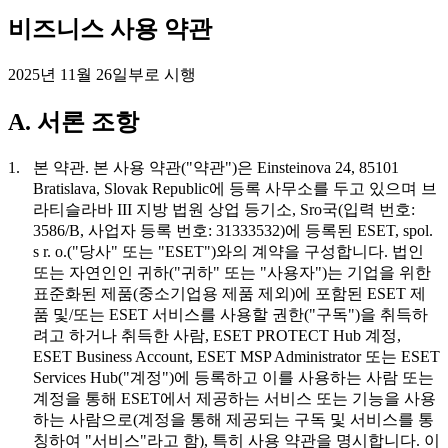
비즈니스 사용 약관
2025년 11월 26일부로 시행
A. 서론 조항
1.
본 약관.
본 사용 약관("
약관
")은 Einsteinova 24, 85101
Bratislava, Slovak Republic에 등록 사무소를 두고 있으며 브
라티슬라바 III 지방 법원 상업 등기소, Sro국(입력 번호:
3586/B, 사업자 등록 번호: 31333532)에 등록된 ESET, spol.
s r. o.("
당사
" 또는 "
ESET
")와의 계약을 구성합니다. 법인
또는 자연인인 귀하("
귀하
" 또는 "
사용자
")는 기업을 위한
표준화된 제품(중소기업용 제품 제외)에 포함된 ESET 제
품 및/또는 ESET 서비스를 사용할 권한("
구독
")을 취득하
려고 하거나 취득한 사람, ESET PROTECT Hub 계정,
ESET Business Account, ESET MSP Administrator 또는 ESET
Services Hub("
계정
")에 등록하고 이를 사용하는 사람 또는
계정을 통해 ESET에서 제공하는 서비스 또는 기능을 사용
하는 사람으로(계정을 통해 제공되는 구독 및 서비스를 통
칭하여 "
서비스
"라고 함), 특히 사용 약관을 명시합니다. 이