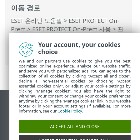
이동 경로
ESET 온라인 도움말
>
ESET PROTECT On-
Prem
>
ESET PROTECT On-Prem 사용
>
관
리되는 서비스 공급자용 ESET PROTECT On-
Your account, your cookies
Prem
> MSP 사용자용 ESET PROTECT On-
choice
Prem의 기능
We and our partners use cookies to give you the best
optimized online experience, analyze our website traffic,
and serve you with personalized ads. You can agree to the
collection of all cookies by clicking "Accept all and close",
decline all non-essential cookies by choosing "Accept
essential cookies only", or adjust your cookie settings by
clicking "Manage cookies". You also have the right to
withdraw your consent or change your cookie preferences
anytime by clicking the "Manage cookies" link in our website
데스크톱 사이트 보기
footer or in your account settings (if available). For more
End of Life
information, see our
Cookie Policy
.
ESET 지식 베이스
ACCEPT ALL AND CLOSE
ESET 포럼
ESET Status Portal