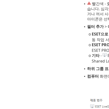
빨간색 -
•
습니다. 심각
거나 꺼서 
아이콘은 선택
필터 추가
>
•
ESET으
o
동 작업 
ESET PR
o
ESET P
기타
-
E
o
Shared L
하위 그룹 
•
컴퓨터
화면에
•