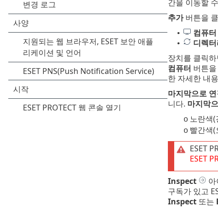
간을 이동할 수
추가
버튼을 클
컴퓨터
•
디렉터
•
장치를 클릭하
컴퓨터
버튼을 
한 자세한 내
마지막으로 연
니다.
마지막으
노란색(
o
빨간색(
o
ESET 
ESET P
Inspect
아이
구독가 있고 ES
Inspect
또는