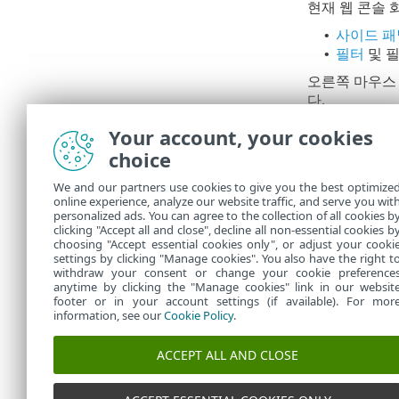
현재 웹 콘솔 
사이드 패
•
필터
및 필
•
오른쪽 마우스
다.
경고
의 
•
Your account, your cookies
의 색상은
choice
대시보드의
•
We and our partners use cookies to give you the best optimize
목록에서
online experience, analyze our website traffic, and serve you wit
확인하십
personalized ads. You can agree to the collection of all cookies b
clicking "Accept all and close", decline all non-essential cookies b
choosing "Accept essential cookies only", or adjust your cooki
settings by clicking "Manage cookies". You also have the right t
withdraw your consent or change your cookie preference
anytime by clicking the "Manage cookies" link in our websit
footer or in your account settings (if available). For mor
information, see our
Cookie Policy
.
ACCEPT ALL AND CLOSE