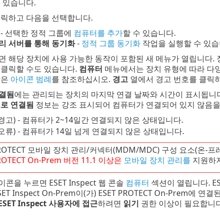
 있습니다.
릭하고 다음을 선택합니다.
- 선택한 정적 그룹에
컴퓨터를 추가
할 수 있습니다.
리 서버를 통해 동기화
-
정적 그룹 동기화
작업을 실행할 수 있습
면 해당 장치에 사용 가능한 동작이 포함된 새 메뉴가 열립니다.
클릭할 수도 있습니다.
컴퓨터
메뉴에서는 장치 유형에 따라 다양
용은
아이콘 범례
를 참조하십시오.
경고
열에서 경고 번호를 클릭
결됨
에는 관리되는 장치의 마지막 연결 날짜와 시간이 표시됩니다
로 연결됨
정보는 강조 표시되어 컴퓨터가 연결되어 있지 않음을
경고) - 컴퓨터가 2~14일간 연결되지 않은 상태입니다.
오류) - 컴퓨터가 14일 넘게 연결되지 않은 상태입니다.
PROTECT 모바일 장치 관리/커넥터(MDM/MDC) 구성 요소(온-
ROTECT
On-Prem
버전
11.1
이상은
모바일 장치 관리를
지원하지
콘을 누르면 ESET Inspect 웹 콘솔
컴퓨터
섹션이 열립니다. ESET 
ET Inspect On-Prem이(가) ESET PROTECT On-Pre
ESET Inspect 사용자에 접근
하려면
읽기
권한 이상이 필요합니다