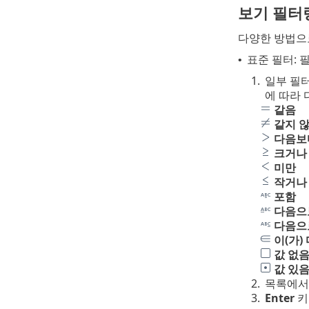
보기 필터
다양한 방법으
표준 필터:
•
1.
일부 필
에 따라 
같음
같지 
다음보
크거나
미만
작거나
포함
다음으
다음으
이(가)
값 없
값 있
2.
목록에서
3.
Enter
키