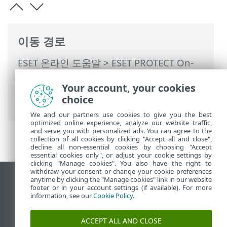
이동 경로
ESET 온라인 도움말
>
ESET PROTECT On-
Prem
>
ESET PROTECT On-Prem 사용
>
관
Your account, your cookies
리되는 서비스 공급자용 ESET PROTECT On-
choice
Prem
> MSP 구독
We and our partners use cookies to give you the best
optimized online experience, analyze our website traffic,
and serve you with personalized ads. You can agree to the
collection of all cookies by clicking "Accept all and close",
decline all non-essential cookies by choosing "Accept
essential cookies only", or adjust your cookie settings by
clicking "Manage cookies". You also have the right to
withdraw your consent or change your cookie preferences
anytime by clicking the "Manage cookies" link in our website
데스크톱 사이트 보기
footer or in your account settings (if available). For more
End of Life
information, see our
Cookie Policy
.
ESET 지식 베이스
ACCEPT ALL AND CLOSE
ESET 포럼