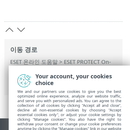
이동 경로
ESET 온라인 도움말
>
ESET PROTECT On-
Prem
>
시작
>
ESET Management에이전트
Your account, your cookies
배포
>
로컬 배포
> 에이전트 스크립트 설치
choice
관리자 생성 - Windows/Linux/macOS
We and our partners use cookies to give you the best
optimized online experience, analyze our website traffic,
and serve you with personalized ads. You can agree to the
collection of all cookies by clicking "Accept all and close",
decline all non-essential cookies by choosing "Accept
essential cookies only", or adjust your cookie settings by
clicking "Manage cookies". You also have the right to
withdraw your consent or change your cookie preferences
anytime by clicking the "Manage cookies" link in our website