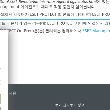
Data\ESET\RemoteAdministrator\Agent\Logs\status.html
에 있
Management 에이전트가 제대로 작동 중인지 알아봅니다.
치된 컴퓨터가 ESET PROTECT 웹 콘솔에 나타나며 ESET PRO
트에 문제가 있는 경우(예: ESET PROTECT 서버에 연결되지 않
 PROTECT On-Prem은(는) 관리되는 컴퓨터에서
ESET Manag
d
h
y
y
e
o
s
e
e
가별 지원
쿠키 관리
쿠키 정책