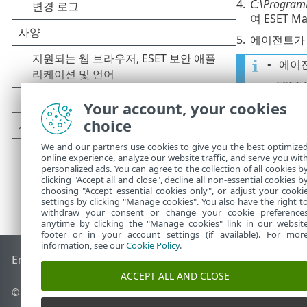
4.
C:\Program
여 ESET 
5.
에이전트가 설
에이전
•
ESET
•
Your account, your cookies
choice
We and our partners use cookies to give you the best optimize
online experience, analyze our website traffic, and serve you wit
personalized ads. You can agree to the collection of all cookies b
clicking "Accept all and close", decline all non-essential cookies b
choosing "Accept essential cookies only", or adjust your cooki
settings by clicking "Manage cookies". You also have the right t
withdraw your consent or change your cookie preference
anytime by clicking the "Manage cookies" link in our websit
footer or in your account settings (if available). For mor
information, see our
Cookie Policy
.
End of Life
ESET 지식 베이스
ESET 포럼
ESET Status Portal
국
ACCEPT ALL AND CLOSE
© 1992 - 2026 ESET, spol. s r.o. - All rights reserved.