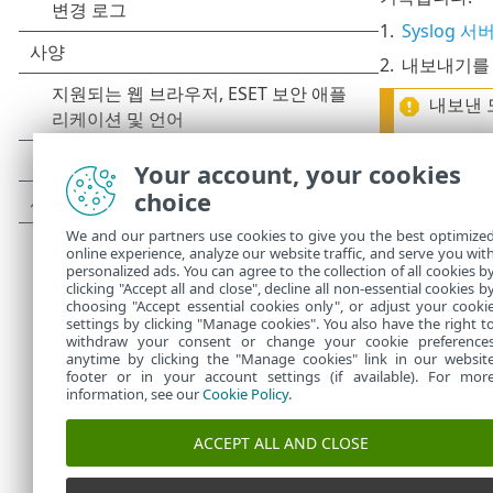
1.
Syslog 서
2.
내보내기를
내보낸 모
3.
이벤트 메시
Your account, your cookies
JSON
(Jav
choice
•
LEEF
(Lo
•
We and our partners use cookies to give you the best optimize
CEF
(Comm
•
online experience, analyze our website traffic, and serve you wit
personalized ads. You can agree to the collection of all cookies b
Syslog로 
clicking "Accept all and close", decline all non-essential cookies b
choosing "Accept essential cookies only", or adjust your cooki
settings by clicking "Manage cookies". You also have the right t
withdraw your consent or change your cookie preference
anytime by clicking the "Manage cookies" link in our websit
footer or in your account settings (if available). For mor
information, see our
Cookie Policy
.
ACCEPT ALL AND CLOSE