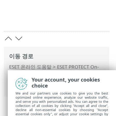
이동 경로
ESET 온라인 도움말
>
ESET PROTECT On-
Prem
>
ESET PROTECT On-Prem 사용
>
Your account, your cookies
ESET PROTECT On-Prem 기본 메뉴
> 자세
choice
히 >
Syslog로 로그 내보내기
> Syslog 서버
We and our partners use cookies to give you the best
optimized online experience, analyze our website traffic,
and serve you with personalized ads. You can agree to the
collection of all cookies by clicking "Accept all and close",
decline all non-essential cookies by choosing "Accept
essential cookies only", or adjust your cookie settings by