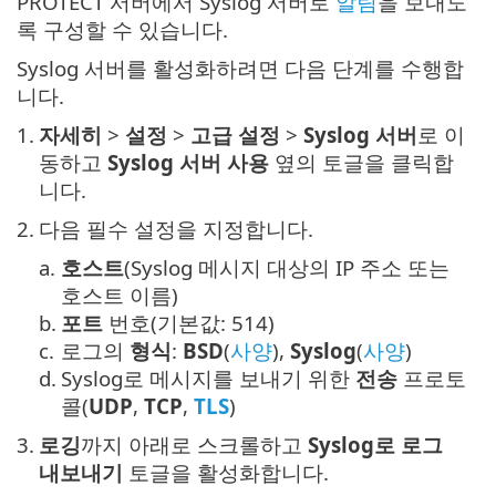
PROTECT 서버에서 Syslog 서버로
알림
을 보내도
록 구성할 수 있습니다.
Syslog 서버를 활성화하려면 다음 단계를 수행합
니다.
1.
자세히
>
설정
>
고급 설정
>
Syslog 서버
로 이
동하고
Syslog 서버 사용
옆의 토글을 클릭합
니다.
2.
다음 필수 설정을 지정합니다.
a.
호스트
(Syslog 메시지 대상의 IP 주소 또는
호스트 이름)
b.
포트
번호(기본값: 514)
c.
로그의
형식
:
BSD
(
사양
),
Syslog
(
사양
)
d.
Syslog로 메시지를 보내기 위한
전송
프로토
콜(
UDP
,
TCP
,
TLS
)
3.
로깅
까지 아래로 스크롤하고
Syslog로 로그
내보내기
토글을 활성화합니다.