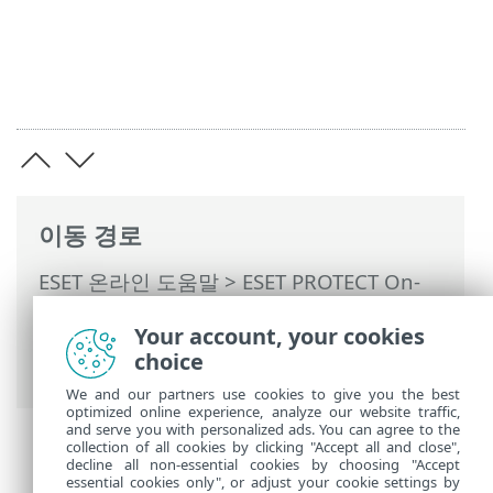
이동 경로
ESET 온라인 도움말
>
ESET PROTECT On-
Prem
>
ESET PROTECT On-Prem 사용
>
Your account, your cookies
ESET PROTECT On-Prem 기본 메뉴
> 자세
choice
히 >
설정
> 검색된 컴퓨터 자동 페어링
We and our partners use cookies to give you the best
optimized online experience, analyze our website traffic,
and serve you with personalized ads. You can agree to the
collection of all cookies by clicking "Accept all and close",
decline all non-essential cookies by choosing "Accept
essential cookies only", or adjust your cookie settings by