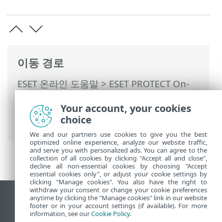
이동 경로
ESET 온라인 도움말
>
ESET PROTECT On-
Prem
>
ESET PROTECT On-Prem 사용
>
Your account, your cookies
ESET PROTECT On-Prem 기본 메뉴
> 설치
choice
관리자
We and our partners use cookies to give you the best
optimized online experience, analyze our website traffic,
and serve you with personalized ads. You can agree to the
collection of all cookies by clicking "Accept all and close",
decline all non-essential cookies by choosing "Accept
essential cookies only", or adjust your cookie settings by
clicking "Manage cookies". You also have the right to
withdraw your consent or change your cookie preferences
anytime by clicking the "Manage cookies" link in our website
데스크톱 사이트 보기
footer or in your account settings (if available). For more
End of Life
information, see our
Cookie Policy
.