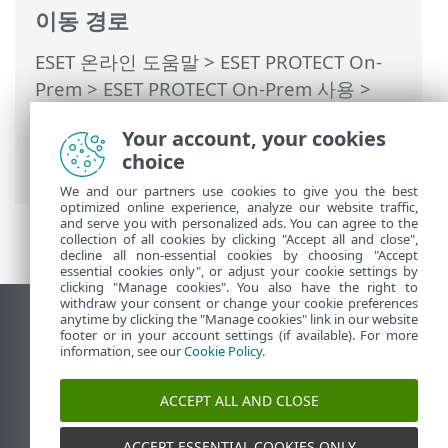
이동 경로
ESET 온라인 도움말
>
ESET PROTECT On-
Prem
>
ESET PROTECT On-Prem 사용
>
ESET PROTECT On-Prem 기본 메뉴
>
작업
Your account, your cookies
>
클라이언트 작업
> 클라이언트 작업 트리
choice
거
We and our partners use cookies to give you the best
optimized online experience, analyze our website traffic,
and serve you with personalized ads. You can agree to the
collection of all cookies by clicking "Accept all and close",
decline all non-essential cookies by choosing "Accept
essential cookies only", or adjust your cookie settings by
clicking "Manage cookies". You also have the right to
withdraw your consent or change your cookie preferences
anytime by clicking the "Manage cookies" link in our website
데스크톱 사이트 보기
footer or in your account settings (if available). For more
End of Life
information, see our
Cookie Policy
.
ESET 지식 베이스
ACCEPT ALL AND CLOSE
ESET 포럼
ESET Status Portal
ACCEPT ESSENTIAL COOKIES ONLY