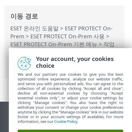
이동 경로
ESET 온라인 도움말
>
ESET PROTECT On-
Prem
>
ESET PROTECT On-Prem 사용
>
ESET PROTECT On-Prem 기본 메뉴
>
작업
>
클라이언트 작업
>
클라이언트 작업 트리
Your account, your cookies
거
> 그룹 또는 컴퓨터에 클라이언트 작업
choice
할당
We and our partners use cookies to give you the best
optimized online experience, analyze our website traffic,
and serve you with personalized ads. You can agree to the
collection of all cookies by clicking "Accept all and close",
decline all non-essential cookies by choosing "Accept
essential cookies only", or adjust your cookie settings by
clicking "Manage cookies". You also have the right to
withdraw your consent or change your cookie preferences
anytime by clicking the "Manage cookies" link in our website
데스크톱 사이트 보기
footer or in your account settings (if available). For more
End of Life
information, see our
Cookie Policy
.
ESET 지식 베이스