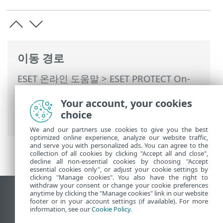
이동 경로
ESET 온라인 도움말
>
ESET PROTECT On-
Prem
>
ESET PROTECT On-Prem 사용
>
Your account, your cookies
ESET PROTECT On-Prem 기본 메뉴
>
작업
choice
>
작업 트리거 유형
> Cron 표현식 간격
We and our partners use cookies to give you the best
optimized online experience, analyze our website traffic,
and serve you with personalized ads. You can agree to the
collection of all cookies by clicking "Accept all and close",
decline all non-essential cookies by choosing "Accept
essential cookies only", or adjust your cookie settings by
clicking "Manage cookies". You also have the right to
withdraw your consent or change your cookie preferences
anytime by clicking the "Manage cookies" link in our website
데스크톱 사이트 보기
footer or in your account settings (if available). For more
End of Life
information, see our
Cookie Policy
.
ESET 지식 베이스