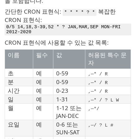
을 포함합니다.
간단한 CRON 표현식:
복잡한
* * * * ? *
CRON 표현식:
0/5 14,18,3-39,52 * ? JAN,MAR,SEP MON-FRI
2012-2020
CRON 표현식에 사용할 수 있는 값 목록:
이름
필수
값
허용된 특수 문
자
초
예
0-59
,—* / R
분
예
0-59
,—* / R
시간
예
0-23
,—* / R
일
예
1-31
,—* / ? L W
월
예
1-12 또는
,—*/
JAN-DEC
요일
예
0-6 또는
,—/ ? L #
SUN-SAT