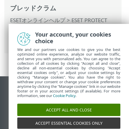
ブレッドクラム
ESETオンラインヘルプ
>
ESET PROTECT
On-Prem
>
ESET PROTECT On-Premの使用
Your account, your cookies
>
ESET PROTECT On-Prem メインメニュー
choice
>
レポート
> レポートのスケジュール
We and our partners use cookies to give you the best
optimized online experience, analyze our website traffic,
and serve you with personalized ads. You can agree to the
collection of all cookies by clicking "Accept all and close",
decline all non-essential cookies by choosing "Accept
essential cookies only", or adjust your cookie settings by
clicking "Manage cookies". You also have the right to
withdraw your consent or change your cookie preferences
anytime by clicking the "Manage cookies" link in our website
デスクトップサイトの表示
footer or in your account settings (if available). For more
End of Life
information, see our
Cookie Policy
.
ESETナレッジベース
ACCEPT ALL AND CLOSE
ESETフォーラム
ESET Status Portal
ACCEPT ESSENTIAL COOKIES ONLY
地域サポート