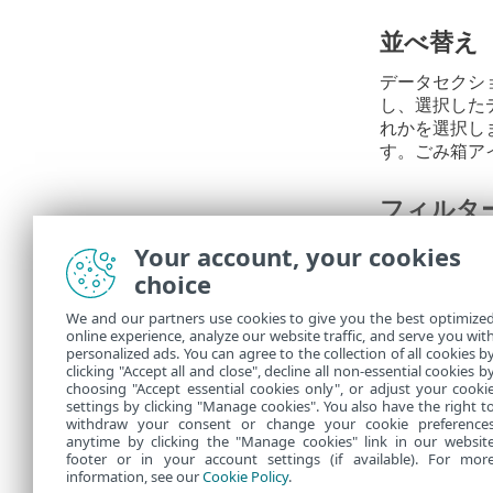
並べ替え
データセクシ
し、選択した
れかを選択し
す。ごみ箱ア
フィルタ
フィルタ処理
Your account, your cookies
フに表示する
choice
We and our partners use cookies to give you the best optimize
概要
online experience, analyze our website traffic, and serve you wit
personalized ads. You can agree to the collection of all cookies b
サマリー
では
clicking "Accept all and close", decline all non-essential cookies b
choosing "Accept essential cookies only", or adjust your cooki
settings by clicking "Manage cookies". You also have the right t
withdraw your consent or change your cookie preference
anytime by clicking the "Manage cookies" link in our websit
footer or in your account settings (if available). For mor
information, see our
Cookie Policy
.