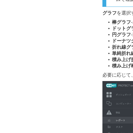
グラフ
を選択
棒グラフ
•
ドットグ
•
円グラフ
•
ドーナツ
•
折れ線グ
•
単純折れ
•
積み上げ
•
積み上げ
•
必要に応じて