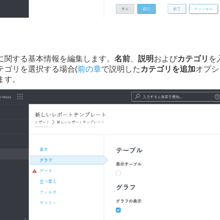
に関する基本情報を編集します。
名前
、
説明
および
カテゴリ
を
テゴリを選択する場合(
前の章
で説明した
カテゴリを追加
オプシ
ます。