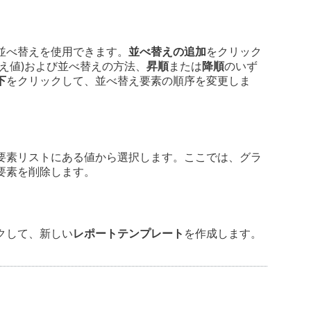
並べ替えを使用できます。
並べ替えの追加
をクリック
え値)および並べ替えの方法、
昇順
または
降順
のいず
下
をクリックして、並べ替え要素の順序を変更しま
要素リストにある値から選択します。ここでは、グラ
要素を削除します。
クして、新しい
レポートテンプレート
を作成します。