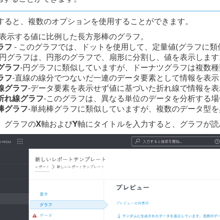
すると、複数のオプションを使用することができます。
-表示する値に比例した長方形棒のグラフ。
ラフ
- このグラフでは、ドットを使用して、定量値(グラフに類
-円グラフは、円形のグラフで、扇形に分割し、値を表示します
グラフ
-円グラフに類似していますが、ドーナツグラフは複数
ラフ
-直線の線分でつないだ一連のデータ要素として情報を表示
線グラフ
-データ要素を表示せず値に基づいた折れ線で情報を表
折れ線グラフ
-このグラフは、異なる単位のデータを分析する
棒グラフ
-単純棒グラフに類似していますが、複数のデータ型
、グラフの
X
軸および
Y
軸にタイトルを入力すると、グラフが読