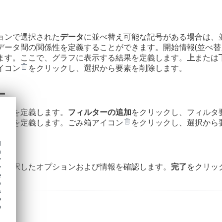
ョンで選択された
データ
に並べ替え可能な記号がある場合は、
データ間の関係性を定義することができます。開始情報(並べ替
ます。ここで、グラフに表示する結果を定義します。
上
または
イコン
をクリックし、選択から要素を削除します。
ー
方法を定義します。
フィルターの追加
をクリックし、フィルタ
情報を定義します。ごみ箱アイコン
をクリックし、選択から
d
h
y
、選択したオプションおよび情報を確認します。
完了
をクリッ
y
e
o
s
e
e