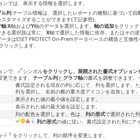
ョンでは、表示する情報を選択します。
ブル列
:テーブル情報は、選択したレポートの種類に基づいて自
カスタマイズすることができます(下記参照)。
フ軸
:
X
軸および
Y
軸のデータを選択します。
軸の追加
をクリック
できる選択肢は常に、
X
軸で選択した情報に依存、またはその逆
ータはESET PROTECT On-Premデータベースの構造
クリックします。
ョンで、
シンボル
をクリックし、展開された書式オプション
変更できます。
テーブル列
と
グラフ軸
の書式を調整できます。
書式設定される現在の列に応じて、列を選択します。
列を選択し、名前の横の重大度アイコンを追加します
表示された値の最小値を設定します。
表示された値の最大値を設定します。
列の配色を選択します。色は、
列の形式
で選択された
列の形式
の値に従い、書式設定された列にア
か
をクリックして、列の順序を変更します。