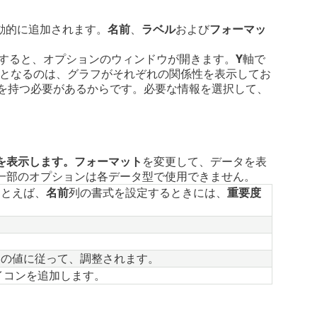
動的に追加されます。
名前
、
ラベル
および
フォーマッ
すると、オプションのウィンドウが開きます。
Y
軸で
となるのは、グラフがそれぞれの関係性を表示してお
と互換性を持つ必要があるからです。必要な情報を選択して、
を表示します。フォーマット
を変更して、データを表
一部のオプションは各データ型で使用できません。
たとえば、
名前
列の書式を設定するときには、
重要度
。
列の値に従って、調整されます。
イコンを追加します。