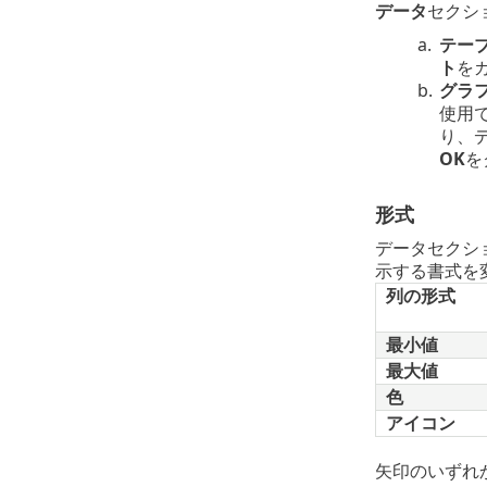
データ
セクシ
a.
テー
ト
を
b.
グラ
使用
り、デ
OK
を
形式
データセクシ
示する書式を
列の形式
最小値
最大値
色
アイコン
矢印のいずれ