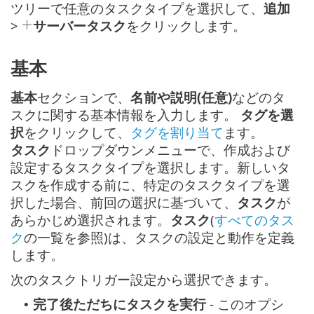
ツリーで任意のタスクタイプを選択して、
追加
>
サーバータスク
をクリックします。
基本
基本
セクションで、
名前や説明(任意)
などのタ
スクに関する基本情報を入力します。
タグを選
択
をクリックして、
タグを割り当て
ます。
タスク
ドロップダウンメニューで、作成および
設定するタスクタイプを選択します。新しいタ
スクを作成する前に、特定のタスクタイプを選
択した場合、前回の選択に基づいて、
タスク
が
あらかじめ選択されます。
タスク
(
すべてのタス
ク
の一覧を参照)は、タスクの設定と動作を定義
します。
次のタスクトリガー設定から選択できます。
完了後ただちにタスクを実行
- このオプシ
•