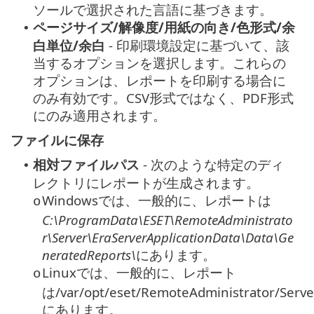
ソールで選択された言語に基づきます。
ページサイズ/解像度/用紙の向き/色形式/余
•
白単位/余白
- 印刷環境設定に基づいて、該
当するオプションを選択します。これらの
オプションは、レポートを印刷する場合に
のみ有効です。CSV形式ではなく、PDF形式
にのみ適用されます。
ファイルに保存
相対ファイルパス
- 次のような特定のディ
•
レクトリにレポートが生成されます。
Windowsでは、一般的に、レポートは
o
C:\ProgramData\ESET\RemoteAdministrato
r\Server\EraServerApplicationData\Data\Ge
neratedReports\
にあります。
Linuxでは、一般的に、レポート
o
は/var/opt/eset/RemoteAdministrator/Serv
にあります。