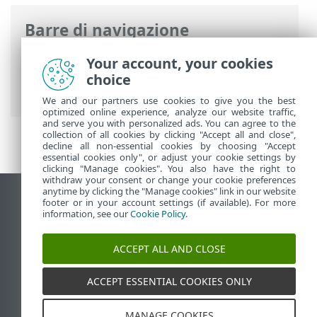
Barre di navigazione
Guida online ESET
>
ESET PROTECT On-
Your account, your cookies
Prem
>
Per iniziare
>
ESET PROTECT Web
choice
Console
> Tour di ESET PROTECT On-Prem
We and our partners use cookies to give you the best
optimized online experience, analyze our website traffic,
and serve you with personalized ads. You can agree to the
collection of all cookies by clicking "Accept all and close",
decline all non-essential cookies by choosing "Accept
essential cookies only", or adjust your cookie settings by
clicking "Manage cookies". You also have the right to
withdraw your consent or change your cookie preferences
anytime by clicking the "Manage cookies" link in our website
Visualizza sito desktop
footer or in your account settings (if available). For more
information, see our
Cookie Policy
.
End of Life
ESET Knowledge Base
ACCEPT ALL AND CLOSE
Forum ESET
ESET Status Portal
ACCEPT ESSENTIAL COOKIES ONLY
Supporto regionale
MANAGE COOKIES