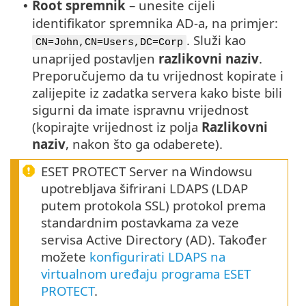
Root spremnik
– unesite cijeli
•
identifikator spremnika AD-a, na primjer:
. Služi kao
CN=John,CN=Users,DC=Corp
unaprijed postavljen
razlikovni naziv
.
Preporučujemo da tu vrijednost kopirate i
zalijepite iz zadatka servera kako biste bili
sigurni da imate ispravnu vrijednost
(kopirajte vrijednost iz polja
Razlikovni
naziv
, nakon što ga odaberete).
ESET PROTECT Server na Windowsu
upotrebljava šifrirani LDAPS (LDAP
putem protokola SSL) protokol prema
standardnim postavkama za veze
servisa Active Directory (AD). Također
možete
konfigurirati LDAPS na
virtualnom uređaju programa ESET
PROTECT
.