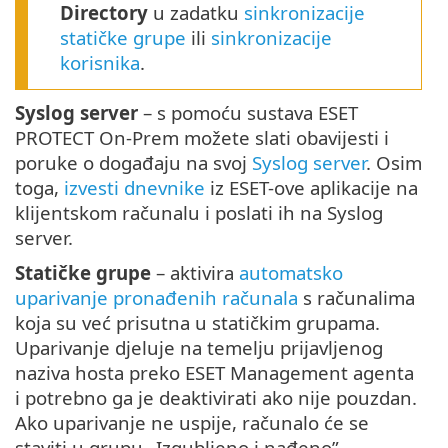
Directory
u zadatku
sinkronizacije
statičke grupe
ili
sinkronizacije
korisnika
.
Syslog server
– s pomoću sustava ESET
PROTECT On-Prem možete slati obavijesti i
poruke o događaju na svoj
Syslog server
. Osim
toga,
izvesti dnevnike
iz ESET-ove aplikacije na
klijentskom računalu i poslati ih na Syslog
server.
Statičke grupe
– aktivira
automatsko
uparivanje pronađenih računala
s računalima
koja su već prisutna u statičkim grupama.
Uparivanje djeluje na temelju prijavljenog
naziva hosta preko ESET Management agenta
i potrebno ga je deaktivirati ako nije pouzdan.
Ako uparivanje ne uspije, računalo će se
staviti u grupu „Izgubljeno i nađeno”.