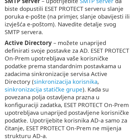
SMTP server
– upotrijebite
SMTP server
da
biste dopustili ESET PROTECT serveru slanje
poruka e-pošte (na primjer, slanje obavijesti ili
izvješća e-poštom). Navedite detalje svog
SMTP servera.
Active Directory
– možete unaprijed
definirati svoje postavke za AD. ESET PROTECT
On-Prem upotrebljava vaše korisničke
podatke prema standardnim postavkama u
zadacima sinkronizacije servisa Active
Directory (
sinkronizacija korisnika
,
sinkronizacija statičke grupe
). Kada su
povezana polja ostavljena prazna u
konfiguraciji zadatka, ESET PROTECT On-Prem
upotrebljava unaprijed postavljene korisničke
podatke. Upotrijebite korisnika AD-a samo za
čitanje, ESET PROTECT On-Prem ne mijenja
strukturu AD-a.