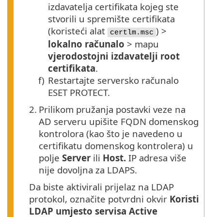
izdavatelja certifikata kojeg ste
stvorili u spremište certifikata
(koristeći alat
) >
certlm.msc
lokalno računalo
> mapu
vjerodostojni izdavatelji root
certifikata
.
f)
Restartajte serversko računalo
ESET PROTECT.
2.
Prilikom pružanja postavki veze na
AD serveru upišite FQDN domenskog
kontrolora (kao što je navedeno u
certifikatu domenskog kontrolera) u
polje
Server
ili
Host.
IP adresa više
nije dovoljna za LDAPS.
Da biste aktivirali prijelaz na LDAP
protokol, označite potvrdni okvir
Koristi
LDAP umjesto servisa Active