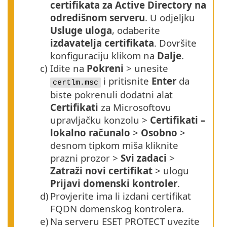
certifikata za Active Directory na
odredišnom serveru
. U odjeljku
Usluge uloga
, odaberite
izdavatelja certifikata
. Dovršite
konfiguraciju klikom na
Dalje
.
c)
Idite na
Pokreni
> unesite
i pritisnite
Enter
da
certlm.msc
biste pokrenuli dodatni alat
Certifikati
za Microsoftovu
upravljačku konzolu >
Certifikati –
lokalno računalo
>
Osobno
>
desnom tipkom miša kliknite
prazni prozor >
Svi zadaci
>
Zatraži novi certifikat
> ulogu
Prijavi domenski kontroler
.
d)
Provjerite ima li izdani certifikat
FQDN
domenskog kontrolera.
e)
Na serveru ESET PROTECT uvezite