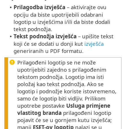
Prilagodba izvješća
– aktivirajte ovu
•
opciju da biste upotrijebili odabrani
logotip u izvješćima i/ili da biste dodali
tekst podnožja.
Tekst podnožja izvješća
– upišite tekst
•
koji će se dodati u donji kut
izvješća
generiranih u PDF formatu.
Prilagođeni logotip se ne može
upotrijebiti zajedno s prilagođenim
tekstom podnožja. Logotip ima isti
položaj kao tekst podnožja. Ako se
logotip i podnožje koriste istovremeno,
samo će logotip biti vidljiv. Prilikom
upotrebe postavke
Usluga primjene
vlastitog branda
prilagođeni logotip
pojavit će se u gornjem kutu izvješća;
manji
ESET-ov logotip
nalazi se u