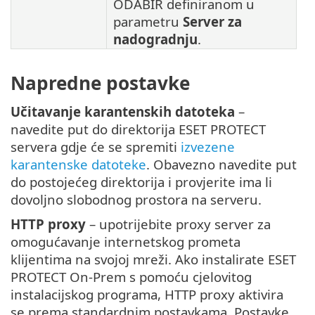
ODABIR definiranom u
parametru
Server za
nadogradnju
.
Napredne postavke
Učitavanje karantenskih datoteka
–
navedite put do direktorija ESET PROTECT
servera gdje će se spremiti
izvezene
karantenske datoteke
. Obavezno navedite put
do postojećeg direktorija i provjerite ima li
dovoljno slobodnog prostora na serveru.
HTTP proxy
– upotrijebite proxy server za
omogućavanje internetskog prometa
klijentima na svojoj mreži. Ako instalirate ESET
PROTECT On-Prem s pomoću cjelovitog
instalacijskog programa, HTTP proxy aktivira
se prema standardnim postavkama. Postavke