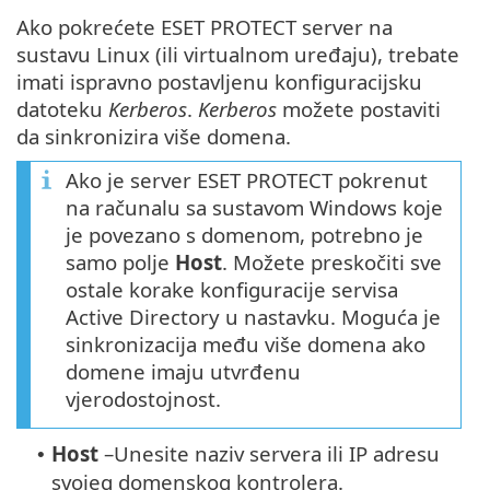
Ako pokrećete ESET PROTECT server na
sustavu Linux (ili virtualnom uređaju), trebate
imati ispravno postavljenu konfiguracijsku
datoteku
Kerberos
.
Kerberos
možete postaviti
da sinkronizira više domena.
Ako je server ESET PROTECT pokrenut
na računalu sa sustavom Windows koje
je povezano s domenom, potrebno je
samo polje
Host
. Možete preskočiti sve
ostale korake konfiguracije servisa
Active Directory u nastavku. Moguća je
sinkronizacija među više domena ako
domene imaju utvrđenu
vjerodostojnost.
Host
–
Unesite naziv servera ili IP adresu
•
svojeg domenskog kontrolera.