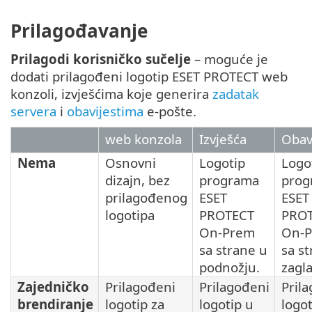
Prilagođavanje
Prilagodi korisničko sučelje
– moguće je
dodati prilagođeni logotip ESET PROTECT web
konzoli, izvješćima koje generira
zadatak
servera
i
obavijestima
e-pošte.
web konzola
Izvješća
Obavi
Nema
Osnovni
Logotip
Logo
dizajn, bez
programa
prog
prilagođenog
ESET
ESET
logotipa
PROTECT
PRO
On-Prem
On-
sa strane u
sa s
podnožju.
zagla
Zajedničko
Prilagođeni
Prilagođeni
Pril
brendiranje
logotip za
logotip u
logot