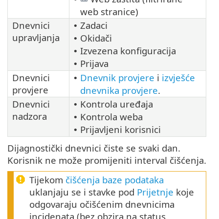
web stranice)
Dnevnici
Zadaci
•
upravljanja
Okidači
•
Izvezena konfiguracija
•
Prijava
•
Dnevnici
Dnevnik provjere
i
izvješće
•
provjere
dnevnika provjere
.
Dnevnici
Kontrola uređaja
•
nadzora
Kontrola weba
•
Prijavljeni korisnici
•
Dijagnostički dnevnici čiste se svaki dan.
Korisnik ne može promijeniti interval čišćenja.
Tijekom
čišćenja baze podataka
uklanjaju se i stavke pod
Prijetnje
koje
odgovaraju očišćenim dnevnicima
incidenata (bez obzira na status