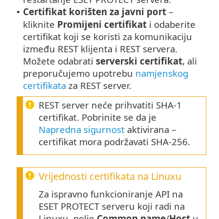
Certifikat korišten za javni port
–
•
kliknite
Promijeni certifikat
i odaberite
certifikat koji se koristi za komunikaciju
između REST klijenta i REST servera.
Možete odabrati
serverski certifikat
, ali
preporučujemo upotrebu
namjenskog
certifikata
za REST server.
REST server neće prihvatiti SHA-1
certifikat. Pobrinite se da je
Napredna sigurnost
aktivirana –
certifikat mora podržavati SHA-256.
Vrijednosti certifikata na Linuxu
Za ispravno funkcioniranje API na
ESET PROTECT serveru koji radi na
Linuxu, polje
Common name
/
Host
u