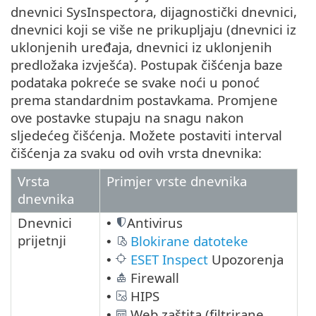
dnevnici SysInspectora, dijagnostički dnevnici,
dnevnici koji se više ne prikupljaju (dnevnici iz
uklonjenih uređaja, dnevnici iz uklonjenih
predložaka izvješća). Postupak čišćenja baze
podataka pokreće se svake noći u ponoć
prema standardnim postavkama. Promjene
ove postavke stupaju na snagu nakon
sljedećeg čišćenja. Možete postaviti interval
čišćenja za svaku od ovih vrsta dnevnika:
Vrsta
Primjer vrste dnevnika
dnevnika
Dnevnici
Antivirus
•
prijetnji
Blokirane datoteke
•
ESET Inspect
Upozorenja
•
Firewall
•
HIPS
•
Web zaštita (filtrirane
•