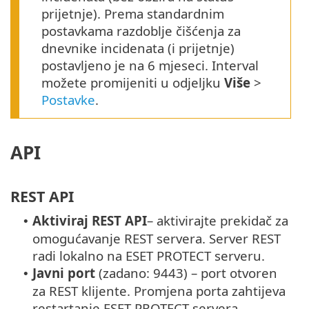
prijetnje). Prema standardnim
postavkama razdoblje čišćenja za
dnevnike incidenata (i prijetnje)
postavljeno je na 6 mjeseci. Interval
možete promijeniti u odjeljku
Više
>
Postavke
.
API
REST API
Aktiviraj REST API
– aktivirajte prekidač za
•
omogućavanje REST servera.
Server REST
radi lokalno na ESET PROTECT serveru.
Javni port
(zadano: 9443) – port otvoren
•
za REST klijente.
Promjena porta zahtijeva
restartanje ESET PROTECT servera.