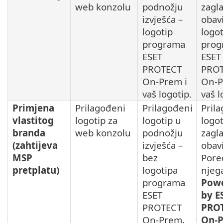
web konzolu
podnožju
zagla
izvješća –
obavi
logotip
logot
programa
prog
ESET
ESET
PROTECT
PRO
On-Prem i
On-P
vaš logotip.
vaš l
Primjena
Prilagođeni
Prilagođeni
Pril
vlastitog
logotip za
logotip u
logot
branda
web konzolu
podnožju
zagla
(zahtijeva
izvješća –
obavi
MSP
bez
Pore
pretplatu)
logotipa
njega
programa
Pow
ESET
by E
PROTECT
PRO
On-Prem,
On-