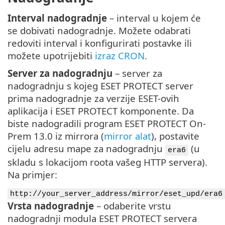
Interval nadogradnje
– interval u kojem će
se dobivati nadogradnje. Možete odabrati
redoviti interval i konfigurirati postavke ili
možete upotrijebiti
izraz CRON
.
Server za nadogradnju
– server za
nadogradnju s kojeg ESET PROTECT server
prima nadogradnje za verzije ESET-ovih
aplikacija i ESET PROTECT komponente. Da
biste nadogradili program ESET PROTECT On-
Prem 13.0 iz mirrora (
mirror alat
), postavite
cijelu adresu mape za nadogradnju
(u
era6
skladu s lokacijom roota vašeg HTTP servera).
Na primjer:
http://your_server_address/mirror/eset_upd/era6
Vrsta nadogradnje
– odaberite vrstu
nadogradnji modula ESET PROTECT servera