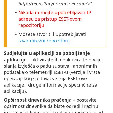
http://repositorynocdn.eset.com/v1
Nikada nemojte upotrebljavati IP
•
adresu za pristup ESET-ovom
repozitoriju
.
Možete stvoriti i upotrebljavati
•
izvanmrežni repozitorij
.
Sudjelujte u aplikaciji za poboljšanje
aplikacije
– aktivirajte ili deaktivirajte opciju
slanja izvješća o padu sustava i anonimnih
podataka o telemetriji ESET-u (verzija i vrsta
operacijskog sustava, verzija ESET-ove
aplikacije i druge informacije specifične za
aplikaciju).
Opširnost dnevnika praćenja
– postavite
opširnost dnevnika da biste odredili razinu
informacija koje se prikupljaju i zapisuju – od