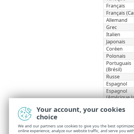
Français
Français (C
Allemand
Grec
Italien
Japonais
Coréen
Polonais
Portuguais
(Brésil)
Russe
Espagnol
Espagnol
(Amérique la
Slovaque
Your account, your cookies
Turc
choice
Ukrainien
We and our partners use cookies to give you the best optimize
Forcer l'a
online experience, analyze our website traffic, and serve you wit