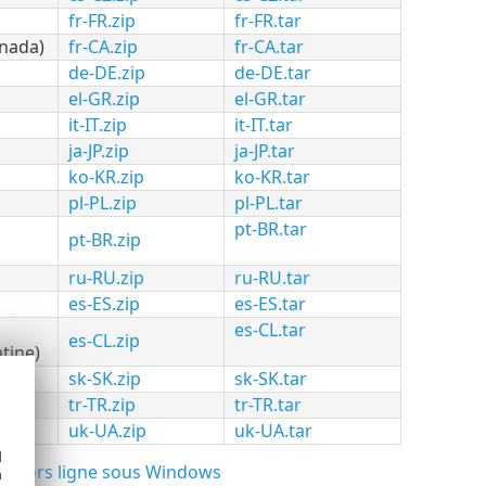
fr-FR.zip
fr-FR.tar
anada)
fr-CA.zip
fr-CA.tar
de-DE.zip
de-DE.tar
el-GR.zip
el-GR.tar
it-IT.zip
it-IT.tar
ja-JP.zip
ja-JP.tar
ko-KR.zip
ko-KR.tar
pl-PL.zip
pl-PL.tar
pt-BR.tar
pt-BR.zip
ru-RU.zip
ru-RU.tar
es-ES.zip
es-ES.tar
es-CL.tar
es-CL.zip
tine)
sk-SK.zip
sk-SK.tar
tr-TR.zip
tr-TR.tar
uk-UA.zip
uk-UA.tar
d
ide hors ligne sous Windows
h