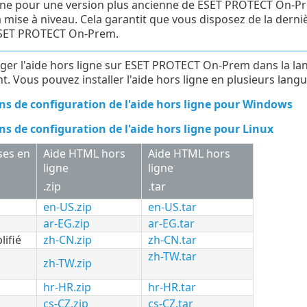
gne pour une version plus ancienne de ESET PROTECT On-P
a mise à niveau. Cela garantit que vous disposez de la derni
ESET PROTECT On-Prem.
ger l'aide hors ligne sur ESET PROTECT On-Prem dans la lan
. Vous pouvez installer l'aide hors ligne en plusieurs langu
ns de configuration de l'aide hors ligne pour Windows
ns de configuration de l'aide hors ligne pour Linux
ses en
Aide HTML hors
Aide HTML hors
ligne
ligne
.zip
.tar
en-US.zip
en-US.tar
ar-EG.zip
ar-EG.tar
lifié
zh-CN.zip
zh-CN.tar
zh-TW.tar
zh-TW.zip
hr-HR.zip
hr-HR.tar
cs-CZ.zip
cs-CZ.tar