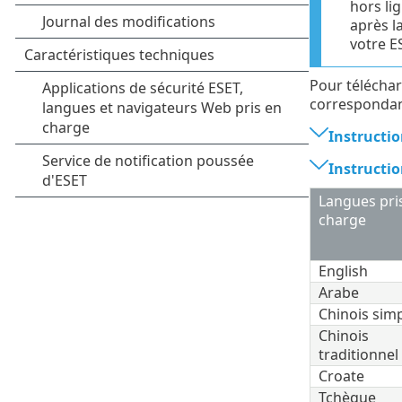
hors li
après l
votre 
Pour téléchar
correspondant
Instructio
Instructio
Langues pri
charge
English
Arabe
Chinois simp
Chinois
traditionnel
Croate
Tchèque