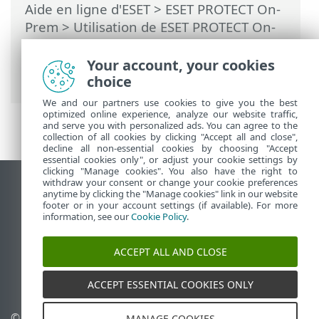
Aide en ligne d'ESET
>
ESET PROTECT On-
Prem
>
Utilisation de ESET PROTECT On-
Prem
>
ESET PROTECT On-Prem pour les
fournisseurs de services gérés
>
Your account, your cookies
Abonnements MSP
choice
We and our partners use cookies to give you the best
optimized online experience, analyze our website traffic,
and serve you with personalized ads. You can agree to the
collection of all cookies by clicking "Accept all and close",
decline all non-essential cookies by choosing "Accept
essential cookies only", or adjust your cookie settings by
clicking "Manage cookies". You also have the right to
withdraw your consent or change your cookie preferences
Afficher le site pour ordinateur de bureau
anytime by clicking the "Manage cookies" link in our website
footer or in your account settings (if available). For more
End of Life
information, see our
Cookie Policy
.
Base de connaissances ESET
Forum ESET
ACCEPT ALL AND CLOSE
ESET Status Portal
Assistance régionale
ACCEPT ESSENTIAL COOKIES ONLY
© 1992 - 2026 ESET, spol. s
Gérer les témoins
MANAGE COOKIES