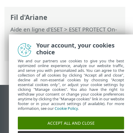
Fil d'Ariane
Aide en ligne d'ESET
>
ESET PROTECT On-
Prem
>
Utilisation de ESET PROTECT On-
Prem
> ESET PROTECT On-Prem pour les
Your account, your cookies
fournisseurs de services gérés
choice
We and our partners use cookies to give you the best
optimized online experience, analyze our website traffic,
and serve you with personalized ads. You can agree to the
collection of all cookies by clicking "Accept all and close",
decline all non-essential cookies by choosing "Accept
essential cookies only", or adjust your cookie settings by
clicking "Manage cookies". You also have the right to
withdraw your consent or change your cookie preferences
Afficher le site pour ordinateur de bureau
anytime by clicking the "Manage cookies" link in our website
footer or in your account settings (if available). For more
End of Life
information, see our
Cookie Policy
.
Base de connaissances ESET
Forum ESET
ACCEPT ALL AND CLOSE
ESET Status Portal