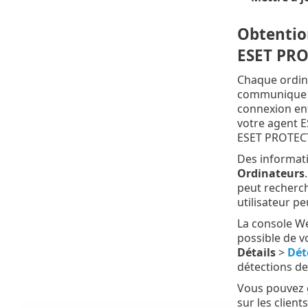
Obtention
ESET PR
Chaque ordina
communique to
connexion ent
votre agent E
ESET PROTECT
Des informatio
Ordinateurs
peut recherch
utilisateur 
La console We
possible de v
Détails
>
Dét
détections de
Vous pouvez 
sur les clien