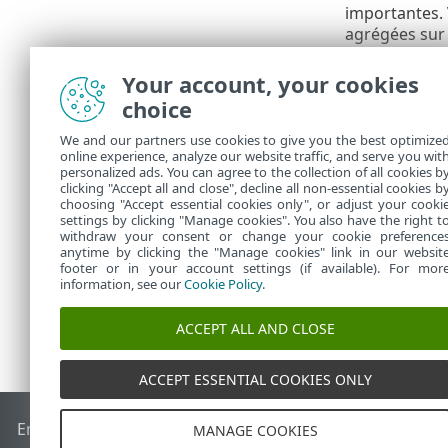
importantes.
agrégées sur 
Un util
Your account, your cookies
Par déf
choice
sur des
modèle 
We and our partners use cookies to give you the best optimize
informa
online experience, analyze our website traffic, and serve you wit
personalized ads. You can agree to the collection of all cookies b
droits 
clicking "Accept all and close", decline all non-essential cookies b
choosing "Accept essential cookies only", or adjust your cooki
settings by clicking "Manage cookies". You also have the right t
withdraw your consent or change your cookie preference
anytime by clicking the "Manage cookies" link in our websit
footer or in your account settings (if available). For mor
information, see our
Cookie Policy
.
ACCEPT ALL AND CLOSE
ACCEPT ESSENTIAL COOKIES ONLY
End of Life
Base de connaissances ESET
Forum ESET
ESET S
MANAGE COOKIES