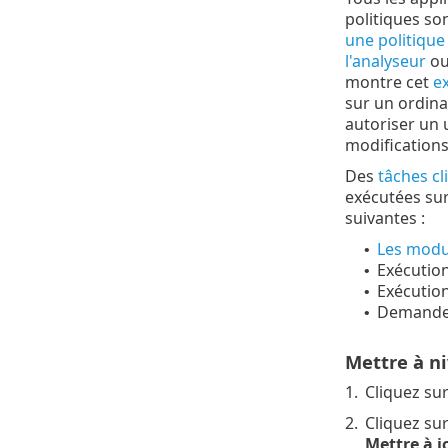
politiques so
une politique
l'analyseur
ou
montre cet
e
sur un ordinat
autoriser un 
modification
Des
tâches cl
exécutées sur
suivantes :
Les modul
•
Exécutio
•
Exécutio
•
Demande
•
Mettre à ni
1.
Cliquez su
2.
Cliquez su
Mettre à j