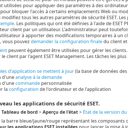
nt utilisées pour appliquer des paramètres à des ordinate
pour bloquer l'accès à certains emplacements Web ou modi
 modifiez tous les autres paramètres de sécurité ESET. Les 
xemple
. Les politiques qui ont été définies à l'aide de ES
eur client par un utilisateur. L'administrateur peut toutefois
utilisateur à apporter des modifications temporaires à un c
s, vous pouvez
demander la configuration finale
du client et
ient
peuvent également être utilisées pour gérer les clients.
 le client par l'agent ESET Management. Les tâches les plu
es d'application se mettent à jour
(la base de données des v
n d'une
analyse à la demande
n d'une
commande
personnalisée
r la
configuration
de l'ordinateur et de l'application
veau les applications de sécurité ESET.
r
Tableau de bord
>
Aperçu de l'état
>
État de la version d
r la barre bleue/jaune/rouge représentant les composants ou
our les applications ESET installées
pour lancer la mise à jo