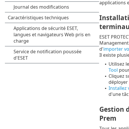
applications e
Installat
termina
ESET PROTECT 
Management pe
d'
importer v
Il existe plus
Utilisez l
•
Tool
pour
Cliquez s
•
déployer 
Installez
•
d'une tâc
Gestion d
Prem
Tous les appl