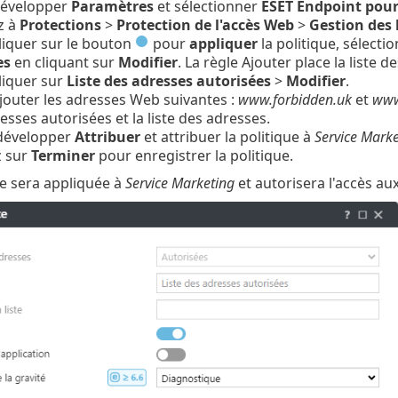
 développer
Paramètres
et sélectionner
ESET Endpoint pou
z à
Protections
>
Protection de l'accès Web
>
Gestion des 
 cliquer sur le bouton
pour
appliquer
la politique, sélecti
es
en cliquant sur
Modifier
. La règle Ajouter place la liste d
cliquer sur
Liste des adresses autorisées
>
Modifier
.
 ajouter les adresses Web suivantes :
www.forbidden.uk
et
www
esses autorisées et la liste des adresses.
 développer
Attribuer
et attribuer la politique à
Service Marke
z sur
Terminer
pour enregistrer la politique.
ue sera appliquée à
Service Marketing
et autorisera l'accès au