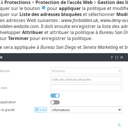
 à
Protections
>
Protection de l'accès Web
>
Gestion des l
cliquer sur le bouton
pour
appliquer
la politique et modifi
liquer sur
Liste des adresses bloquées
et sélectionner
Modi
les adresses Web suivantes :
www.forbidden.uk
,
www.deny-ac
idden-website.com
. Il doit ensuite enregistrer la liste des a
développer
Attribuer
et attribuer la politique à
Bureau San D
 sur
Terminer
pour enregistrer la politique.
ue sera appliquée à
Bureau San Diego
et
Service Marketing
et b