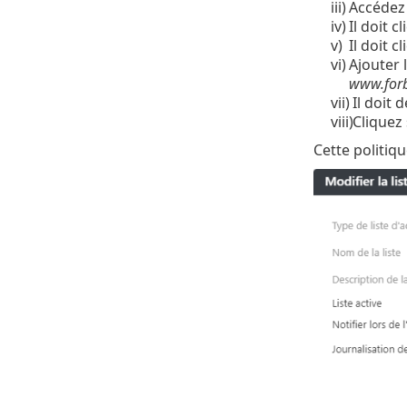
iii)
Accédez
iv)
Il doit 
v)
Il doit c
vi)
Ajouter 
www.forb
vii)
Il doit 
viii)
Cliquez
Cette politiq