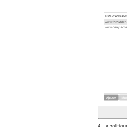
4.
La politiq