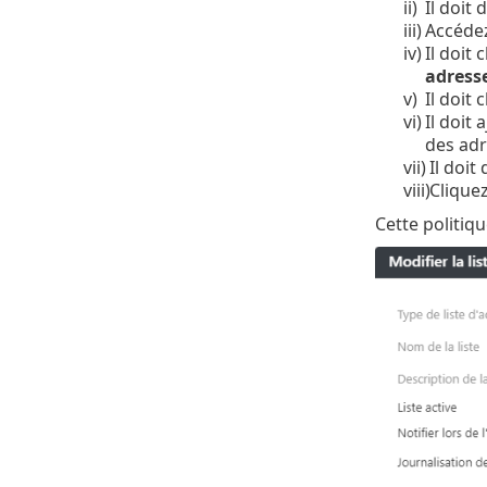
ii)
Il doit
iii)
Accéde
iv)
Il doit
adress
v)
Il doit 
vi)
Il doit
des adr
vii)
Il doit
viii)
Clique
Cette politiq