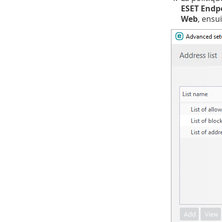
ESET Endpo
Web
, ensu