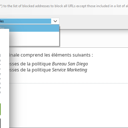
ion finale comprend les éléments suivants :
d
h
 adresses de la politique
Bureau San Diego
y
 adresses de la politique
Service Marketing
y
e
o
s
e
e