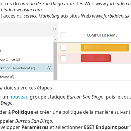
'accès du
bureau de San Diego
aux sites Web
www.forbidden.u
bidden-website.com
 l'accès du
service Marketing
aux sites Web
www.forbidden.uk
ur
doit suivre ces étapes :
er un
nouveau
groupe statique
Bureau San Diego
, puis le so
 Diego
.
éder à
Politique
et créer une politique de la manière suivante
'appeler
Bureau San Diego
.
développer
Paramètres
et sélectionner
ESET Endpoint pour