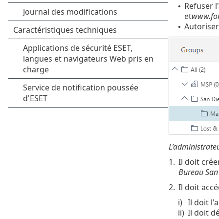
Refuser l
•
et
www.for
Autoriser
•
L’administrate
1.
Il doit cré
Bureau San
2.
Il doit acc
i)
Il doit l
ii)
Il doit 