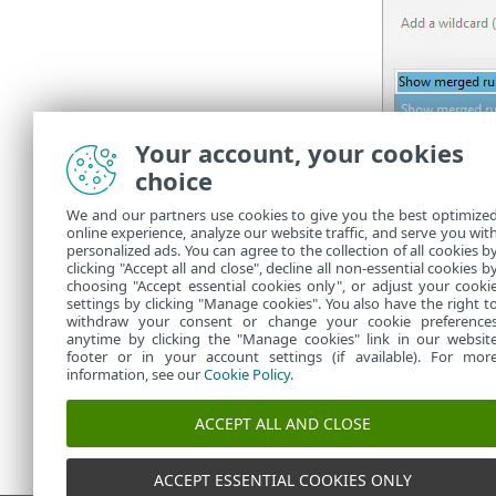
Your account, your cookies
choice
La configurat
We and our partners use cookies to give you the best optimize
online experience, analyze our website traffic, and serve you wit
Liste des
•
personalized ads. You can agree to the collection of all cookies b
Liste des
clicking "Accept all and close", decline all non-essential cookies b
•
choosing "Accept essential cookies only", or adjust your cooki
settings by clicking "Manage cookies". You also have the right t
withdraw your consent or change your cookie preference
anytime by clicking the "Manage cookies" link in our websit
footer or in your account settings (if available). For mor
information, see our
Cookie Policy
.
ACCEPT ALL AND CLOSE
ACCEPT ESSENTIAL COOKIES ONLY