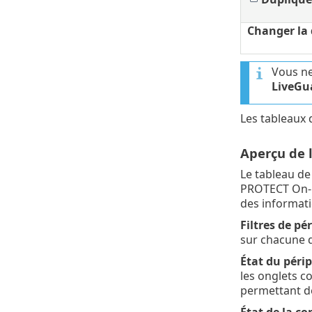
Changer la 
Vous ne
LiveGu
Les tableaux
Aperçu de l
Le tableau d
PROTECT On-Pr
des informati
Filtres de pé
sur chacune de
État du péri
les onglets c
permettant de