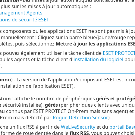
attente
) - Les mises à jour automatiques sont activées et 
 plus sur les mises à jour automatiques :
anagement Agents
tions de sécurité ESET
es composants ou les applications ESET ne sont pas mis à j
 manuellement : Cliquez sur la barre bleue/jaune/rouge re
lètes, puis sélectionnez
Mettre à jour les applications ESE
 pouvez également utiliser la tâche client de
ESET PROTECT
au les agents et la tâche client d'
installation du logiciel
pour 
.
onnu
) - La version de l'application/composant ESET est in
nstallation de l'application ESET).
stion
: affiche le nombre de périphériques
gérés et protégé
 sécurité installée),
gérés
(périphériques clients avec uniqu
eau connus par ESET PROTECT On-Prem mais sans agent) et
Prem mais détecté par
Rogue Detection Sensor
).
iche un flux RSS à partir de
WeLiveSecurity
et du
portail Ba
n forme de roue dentée dans le
flux RSS
, vous pouvez chois