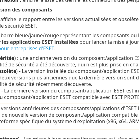
onnexion
: affiche la liste des dernières connexions des péri
ersion des composants
affiche le rapport entre les versions actualisées et obsolè
de sécurité ESET.
a barre bleue/jaune/rouge représentant les composants ou l
 les applications ESET installées
pour lancer la mise à jour
pour entreprises d'ESET
.
éritée
) : une ancienne version du composant/application E
lité de sécurité a été découverte, qui n'est plus prise en ch
bsolète
) - La version installée du composant/application ES
deux versions plus anciennes que la dernière version sont da
lité de sécurité récemment découverte.
) - La dernière version du composant/application ESET est ins
du composant/application ESET compatible avec ESET PROT
 versions antérieures des composants/applications d'ESET
 de nouvelle version de composant/application compatible 
teforme spécifique du système d'exploitation (x86, x64, ARM