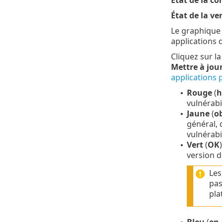
État de la c
État de la v
Le graphique 
applications 
Cliquez sur l
Mettre à jour
applications 
Rouge
(
h
•
vulnérabi
Jaune
(
o
•
général, 
vulnérabi
Vert
(
OK
•
version 
Les
pas
pla