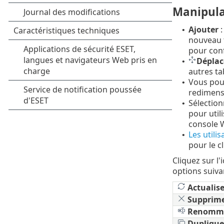
Manipula
Ajouter
:
•
nouveau t
pour conf
Déplac
•
autres ta
Vous pouv
•
redimensi
Sélection
•
pour util
console W
Les utili
•
pour le c
Cliquez sur l
options suiva
Actualise
Supprim
Renomm
Duplique