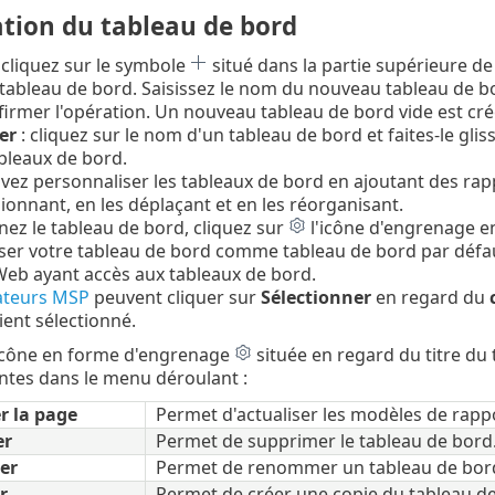
tion du tableau de bord
 cliquez sur le symbole
situé dans la partie supérieure de
ableau de bord. Saisissez le nom du nouveau tableau de bo
irmer l'opération. Un nouveau tableau de bord vide est cré
er
: cliquez sur le nom d'un tableau de bord et faites-le gli
bleaux de bord.
ez personnaliser les tableaux de bord en ajoutant des rapp
onnant, en les déplaçant et en les réorganisant.
nez le tableau de bord, cliquez sur
l'icône d'engrenage e
iser votre tableau de bord comme tableau de bord par défau
eb ayant accès aux tableaux de bord.
sateurs MSP
peuvent cliquer sur
Sélectionner
en regard du
lient sélectionné.
'icône en forme d'engrenage
située en regard du titre du
ntes dans le menu déroulant :
r la page
Permet d'actualiser les modèles de rapp
er
Permet de supprimer le tableau de bord
er
Permet de renommer un tableau de bor
r
Permet de créer une copie du tableau d