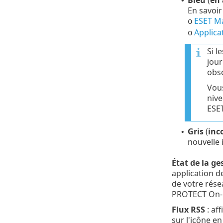
Bleu
(
en 
•
En savoir
ESET M
o
Applica
o
Si l
jour
obso
Vous
nive
ESET
Gris
(
inc
•
nouvelle i
État de la ge
application de
de votre rés
PROTECT On-
Flux RSS
: aff
sur l'icône e