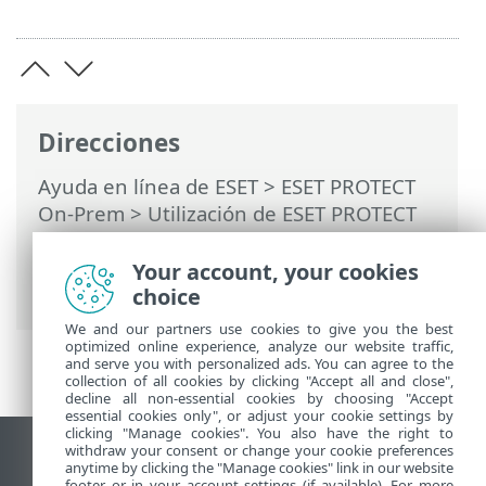
Direcciones
Ayuda en línea de ESET
>
ESET PROTECT
On-Prem
>
Utilización de ESET PROTECT
On-Prem
>
ESET PROTECT On-Prem Menú
principal
>
Detecciones
> Administrar
Your account, your cookies
detecciones
choice
We and our partners use cookies to give you the best
optimized online experience, analyze our website traffic,
and serve you with personalized ads. You can agree to the
collection of all cookies by clicking "Accept all and close",
decline all non-essential cookies by choosing "Accept
essential cookies only", or adjust your cookie settings by
clicking "Manage cookies". You also have the right to
withdraw your consent or change your cookie preferences
Ver sitio para ordenador
anytime by clicking the "Manage cookies" link in our website
footer or in your account settings (if available). For more