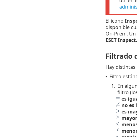
útil en
adminis
El icono
Insp
disponible c
On-Prem. Un 
ESET Inspect
.
Filtrado 
Hay distintas 
Filtro estánd
•
1.
En algun
filtro (
es igu
no es 
es ma
mayor 
menos
menor