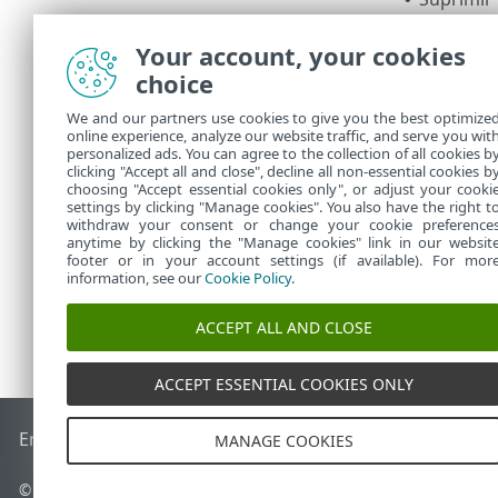
Alertas
s
gravedad 
Your account, your cookies
Suprimir 
•
choice
funcional
We and our partners use cookies to give you the best optimize
Si no p
online experience, analyze our website traffic, and serve you wit
personalized ads. You can agree to the collection of all cookies b
asegúre
clicking "Accept all and close", decline all non-essential cookies b
choosing "Accept essential cookies only", or adjust your cooki
settings by clicking "Manage cookies". You also have the right t
withdraw your consent or change your cookie preference
anytime by clicking the "Manage cookies" link in our websit
footer or in your account settings (if available). For mor
information, see our
Cookie Policy
.
ACCEPT ALL AND CLOSE
ACCEPT ESSENTIAL COOKIES ONLY
End of Life
Base de conocimiento de ESET
Foro de ESET
ES
MANAGE COOKIES
© 1992 - 2026 ESET, spol. s r.o. Todos los derechos reservados.