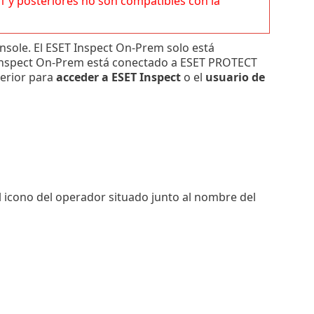
1
y posteriores no son compatibles con la
sole. El ESET Inspect On-Prem solo está
 Inspect On-Prem está conectado a ESET PROTECT
erior para
acceder a ESET Inspect
o el
usuario de
el icono del operador situado junto al nombre del