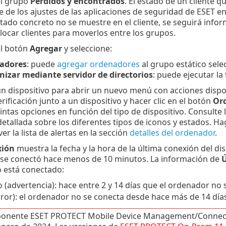
el grupo
Perdidos y encontrados
. El estado de un cliente
de los ajustes de las aplicaciones de seguridad de ESET en e
tado concreto no se muestre en el cliente, se seguirá inf
olocar clientes para moverlos entre los grupos.
el botón
Agregar
y seleccione:
adores
: puede
agregar ordenadores
al grupo estático sele
nizar mediante servidor de directorios
: puede ejecutar la
un dispositivo para abrir un nuevo menú con acciones disp
verificación junto a un dispositivo y hacer clic en el botón
Or
intas opciones en función del tipo de dispositivo. Consulte 
etallada sobre los diferentes tipos de iconos y estados. Ha
er la lista de alertas en la sección
detalles del ordenador
.
xión
muestra la fecha y la hora de la última conexión del di
 se conectó hace menos de 10 minutos. La información de
Ú
 está conectado:
o (advertencia): hace entre 2 y 14 días que el ordenador no 
rror): el ordenador no se conecta desde hace más de 14 días
onente ESET PROTECT Mobile Device Management/Connector 