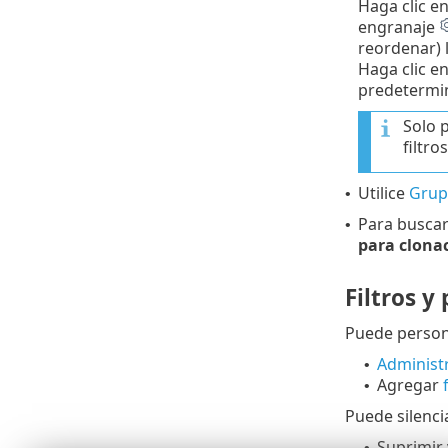
Haga clic e
engranaje
reordenar) 
Haga clic e
predetermi
Solo 
filtro
Utilice
Grup
•
Para busca
•
para clona
Filtros y
Puede persona
Administre
•
Agregar
•
Puede silenci
Suprimir 
•