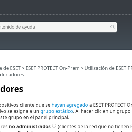
a de ESET
>
ESET PROTECT On-Prem
>
Utilización de ESET
denadores
dores
positivos cliente que se
hayan agregado
a ESET PROTECT On-
ivo se asigna a un
grupo estático
. Al hacer clic en un grupo
este grupo en el panel principal.
ores
no administrados
(clientes de la red que no tiene