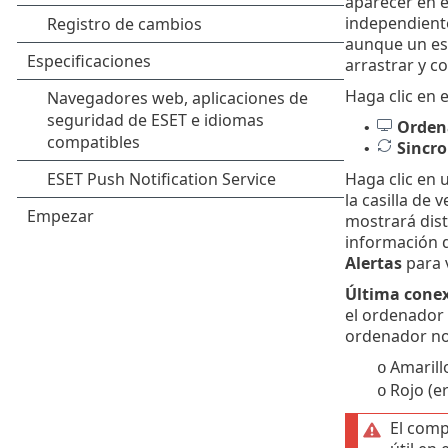
aparecer en 
independiente 
aunque un es
arrastrar y c
Haga clic en 
Orden
•
Sincro
•
Haga clic en 
la casilla de 
mostrará dist
información d
Alertas
para v
Última cone
el ordenador
ordenador no
Amarill
o
Rojo (e
o
El comp