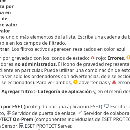
ene
za por
na en
 de
ne valor
valor
ne uno o más elementos de la lista. Escriba una cadena de
ble en los campos de filtrado.
trar
. Los filtros activos aparecen resaltados en color azul.
ar por gravedad con los iconos de estado:
rojo:
Errores
,
nadores
no administrados
. El icono de gravedad representa 
liente en particular. Puede utilizar una combinación de est
ra ver solo los ordenadores con advertencias, deje seleccio
 seleccionados). Para ver ambos,
advertencias y
errore
n
Agregar filtro
>
Categoría de aplicación
y, en el menú des
o por ESET
(protegido por una aplicación ESET):
Escritori
co,
Servidor de puerta de enlace,
Servidor de colabora
OTECT On-Prem
(componentes individuales de ESET PROTEC
n Sensor,
ESET PROTECT Server.