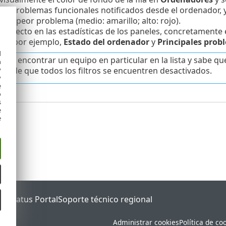
on problemas funcionales notificados desde el ordenador, y e
del peor problema (medio: amarillo; alto: rojo).
el efecto en las estadísticas de los paneles, concretament
es (por ejemplo,
Estado del ordenador
y
Principales prob
d
uede encontrar un equipo en particular en la lista y sabe q
h
y
se de que todos los filtros se encuentren desactivados.
y
e
o
s
e
e
ET Status Portal
Soporte técnico regional
Administrar cookies
Política de co