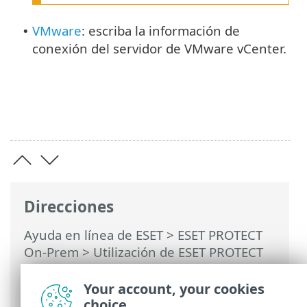
VMware
: escriba la información de
•
conexión del servidor de VMware vCenter.
Direcciones
Ayuda en línea de ESET
>
ESET PROTECT
On-Prem
>
Utilización de ESET PROTECT
On-Prem
>
ESET PROTECT On-Prem Menú
principal
>
Tareas
>
Tareas del servidor
>
Your account, your cookies
Sincronización de grupos estáticos
choice