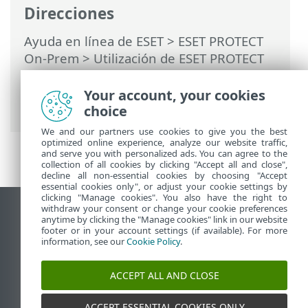
Direcciones
Ayuda en línea de ESET
>
ESET PROTECT
On-Prem
>
Utilización de ESET PROTECT
On-Prem
>
ESET PROTECT On-Prem Menú
principal
>
Tareas
>
Tareas del servidor
>
Your account, your cookies
Cambiar nombre de los ordenadores
choice
We and our partners use cookies to give you the best
optimized online experience, analyze our website traffic,
and serve you with personalized ads. You can agree to the
collection of all cookies by clicking "Accept all and close",
decline all non-essential cookies by choosing "Accept
essential cookies only", or adjust your cookie settings by
clicking "Manage cookies". You also have the right to
withdraw your consent or change your cookie preferences
Ver sitio para ordenador
anytime by clicking the "Manage cookies" link in our website
footer or in your account settings (if available). For more
End of Life
information, see our
Cookie Policy
.
Base de conocimiento de ESET
Foro de ESET
ACCEPT ALL AND CLOSE
ESET Status Portal
Soporte técnico regional
ACCEPT ESSENTIAL COOKIES ONLY