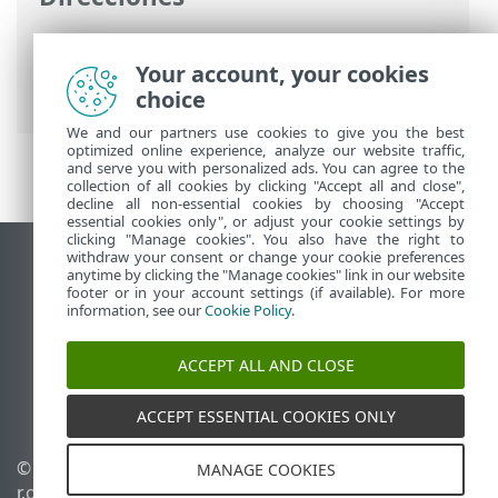
Ayuda en línea de ESET
>
ESET PROTECT
On-Prem
>
Empezar
> ESET Management
Your account, your cookies
Implementación de agente
choice
We and our partners use cookies to give you the best
optimized online experience, analyze our website traffic,
and serve you with personalized ads. You can agree to the
collection of all cookies by clicking "Accept all and close",
decline all non-essential cookies by choosing "Accept
essential cookies only", or adjust your cookie settings by
clicking "Manage cookies". You also have the right to
withdraw your consent or change your cookie preferences
Ver sitio para ordenador
anytime by clicking the "Manage cookies" link in our website
footer or in your account settings (if available). For more
End of Life
information, see our
Cookie Policy
.
Base de conocimiento de ESET
Foro de ESET
ACCEPT ALL AND CLOSE
ESET Status Portal
Soporte técnico regional
ACCEPT ESSENTIAL COOKIES ONLY
© 1992 - 2026 ESET, spol. s
Administrar cookies
MANAGE COOKIES
r.o. Todos los derechos
Política de cookies