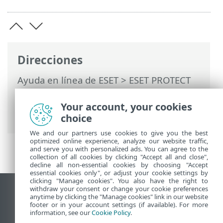
Direcciones
Ayuda en línea de ESET
>
ESET PROTECT
On-Prem
>
Utilización de ESET PROTECT
On-Prem
>
ESET PROTECT On-Prem Menú
Your account, your cookies
principal
>
Detecciones
> Crear exclusión
choice
We and our partners use cookies to give you the best
optimized online experience, analyze our website traffic,
and serve you with personalized ads. You can agree to the
collection of all cookies by clicking "Accept all and close",
decline all non-essential cookies by choosing "Accept
essential cookies only", or adjust your cookie settings by
clicking "Manage cookies". You also have the right to
withdraw your consent or change your cookie preferences
Ver sitio para ordenador
anytime by clicking the "Manage cookies" link in our website
footer or in your account settings (if available). For more
End of Life
information, see our
Cookie Policy
.
Base de conocimiento de ESET