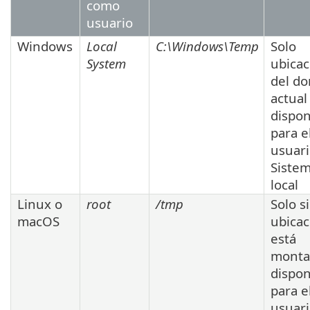
como
usuario
Windows
Local
C:\Windows\Temp
Solo
System
ubicac
del do
actual
dispon
para e
usuar
Siste
local
Linux o
root
/tmp
Solo si
macOS
ubicac
está
monta
dispon
para e
usuari