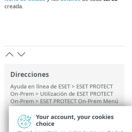
creada.
Direcciones
Ayuda en línea de ESET
>
ESET PROTECT
On-Prem
>
Utilización de ESET PROTECT
On-Prem
>
ESET PROTECT On-Prem Menú
principal
>
Tareas
>
Tareas del cliente
>
Restablecimiento de la base de datos de
Your account, your cookies
Rogue Detection Sensor
choice