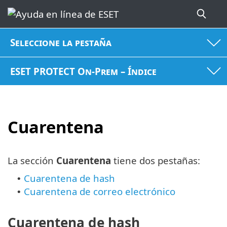
Seleccione la pestaña
ESET PROTECT On-Prem – Índice
Cuarentena
La sección
Cuarentena
tiene dos pestañas:
Cuarentena de hash
•
Cuarentena de correo electrónico
•
Cuarentena de hash