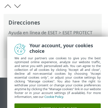
Direcciones
Ayuda en línea de ESET
>
ESET PROTECT
On-Prem
>
Utilización de ESET PROTECT
On-Prem
>
ESET PROTECT On-Prem Menú
Your account, your cookies
principal
> Más > Cuarentena
choice
We and our partners use cookies to give you the best
optimized online experience, analyze our website traffic,
and serve you with personalized ads. You can agree to the
collection of all cookies by clicking "Accept all and close",
decline all non-essential cookies by choosing "Accept
essential cookies only", or adjust your cookie settings by
clicking "Manage cookies". You also have the right to
withdraw your consent or change your cookie preferences
Ver sitio para ordenador
anytime by clicking the "Manage cookies" link in our website
footer or in your account settings (if available). For more
End of Life
information, see our
Cookie Policy
.
Base de conocimiento de ESET
Foro de ESET