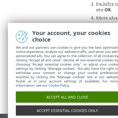
3.
Επιλέξτε τ
στο
OK
.
4.
Κάντε κλι
Για να δείτε
Your account, your cookies
κλικ στην κα
choice
Για να δείτε 
στο στοιχείο
We and our partners use cookies to give you the best optimize
online experience, analyze our website traffic, and serve you wit
Για περ
personalized ads. You can agree to the collection of all cookies b
clicking "Accept all and close", decline all non-essential cookies b
choosing "Accept essential cookies only", or adjust your cooki
settings by clicking "Manage cookies". You also have the right t
withdraw your consent or change your cookie preference
anytime by clicking the "Manage cookies" link in our websit
footer or in your account settings (if available). For mor
information, see our
Cookie Policy
.
ACCEPT ALL AND CLOSE
ACCEPT ESSENTIAL COOKIES ONLY