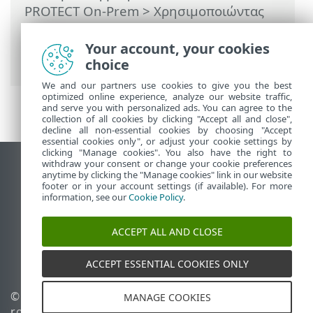
PROTECT On-Prem
>
Χρησιμοποιώντας
το ESET PROTECT On-Prem
>
ESET
PROTECT On-Prem Κύριο μενού
>
Your account, your cookies
Υπολογιστές
> Ομάδες
choice
We and our partners use cookies to give you the best
optimized online experience, analyze our website traffic,
and serve you with personalized ads. You can agree to the
collection of all cookies by clicking "Accept all and close",
decline all non-essential cookies by choosing "Accept
essential cookies only", or adjust your cookie settings by
clicking "Manage cookies". You also have the right to
withdraw your consent or change your cookie preferences
Προβολή ιστότοπου επιφάνειας εργασίας
anytime by clicking the "Manage cookies" link in our website
footer or in your account settings (if available). For more
End of Life
information, see our
Cookie Policy
.
Γνωσιακή βάση ESET
Ομάδα συζήτησης ESET
ACCEPT ALL AND CLOSE
ESET Status Portal
Τοπική υποστήριξη
ACCEPT ESSENTIAL COOKIES ONLY
© 1992 - 2026 ESET, spol. s
Διαχείριση cookies
MANAGE COOKIES
r.o. - Με την επιφύλαξη
Πολιτική cookie